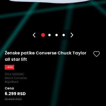
Ženske patike Converse Chuck Taylor
all star lift
-40%
Šifra:
560845C
Brend:
Converse
Boja:Black
Cena
6.299 RSD
10.499 RSD