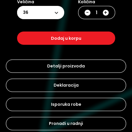
Veličina
Količina
-
+
36
dodaj u korpu
Detalji proizvoda
Deklaracija
Isporuka robe
Pronađi u radnji