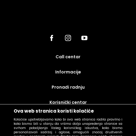
call centar
Informacije
Pronađi radnju
korisnički centar
Ova web stranica koristi kolačiće
uslovi prodaje
Kolačiće upotrebljavamo kako bi ova web stranica radila pravilno i
kako bismo bili u stanju da vršimo dalja unapređenja stranice sa
svrhom poboljšanja Vašeg korisničkog iskustva, kako bismo
personalizovali sadržaj i oglase, omogućili značaj društvenih