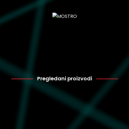
Pregledani proizvodi
Converse
6.299
560845C