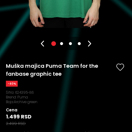
Muška majica Puma Team for the
fanbase graphic tee
-40%
Šifra:
624395-86
Brend:
Puma
Boja:Archive green
Cena
1.499 RSD
2.499 RSD