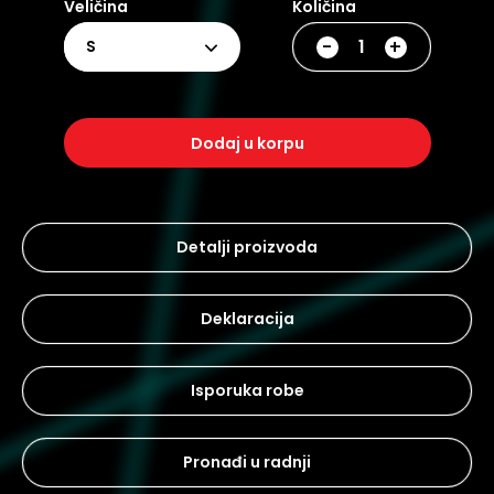
Veličina
Količina
-
+
S
dodaj u korpu
Detalji proizvoda
Deklaracija
Isporuka robe
Pronađi u radnji