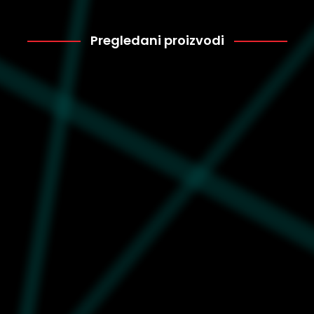
Pregledani proizvodi
Puma
1.499
624395-86
Muška majica Puma Team
for the fanbase graphic
tee