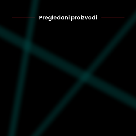
Pregledani proizvodi
Puma
1.749
624264-01
Ženska majica Puma
Classics ribbed slim tee