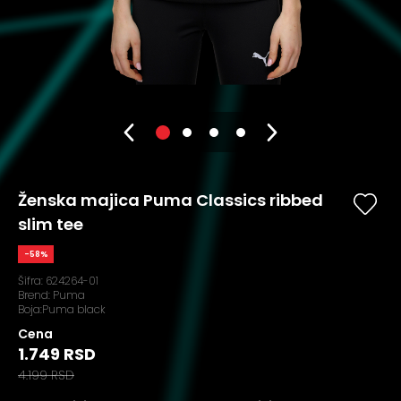
Ženska majica Puma Classics ribbed
slim tee
-58%
Šifra:
624264-01
Brend:
Puma
Boja:Puma black
Cena
1.749 RSD
4.199 RSD