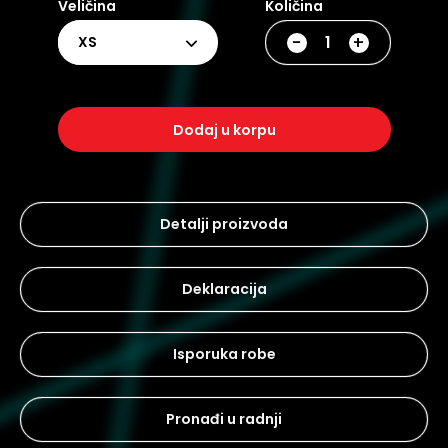
Veličina
Količina
-
+
XS
dodaj u korpu
Detalji proizvoda
Deklaracija
Isporuka robe
Pronađi u radnji