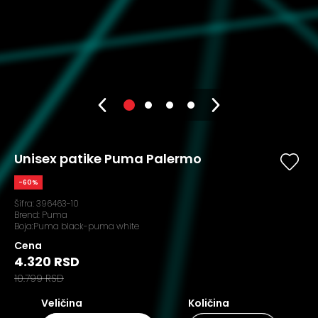
Unisex patike Puma Palermo
-60%
Šifra:
396463-10
Brend:
Puma
Boja:Puma black-puma white
Cena
4.320 RSD
10.799 RSD
Veličina
Količina