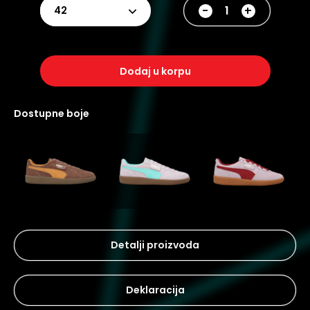
-
+
42
dodaj u korpu
dostupne boje
Detalji proizvoda
Deklaracija