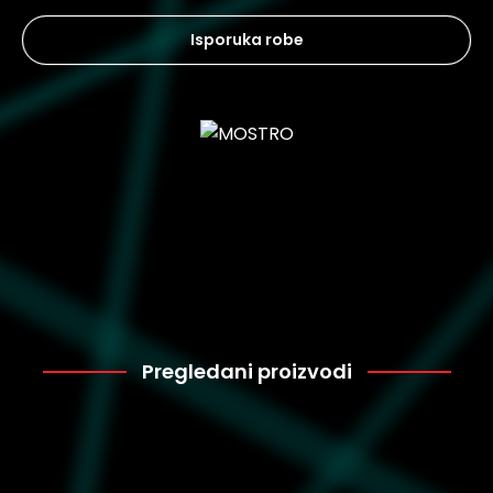
Isporuka robe
Pregledani proizvodi
Puma
4.320
396463-10