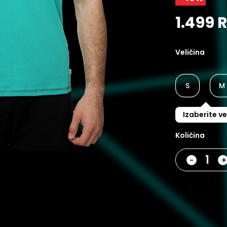
1.499 
Veličina
S
M
Izaberite ve
Količina
-