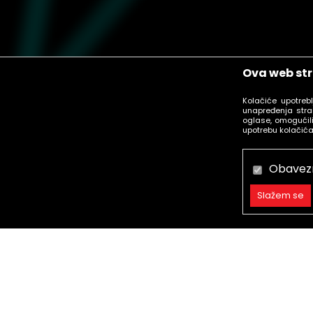
Ova web str
Kolačiće upotreb
unapređenja stra
oglase, omogućili
upotrebu kolačića
Obavez
Slažem se
Obavezni
Trajni
Statistika
call centar
Marketing
Besplatan poziv.