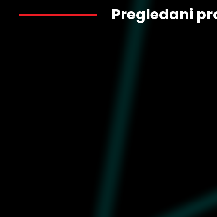
Pregledani pr
1.499
624402-88
Muška majica Puma Downtown