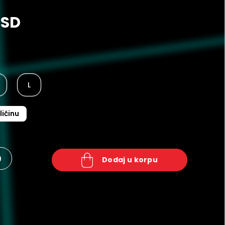
RSD
L
ličinu
+
dodaj u korpu