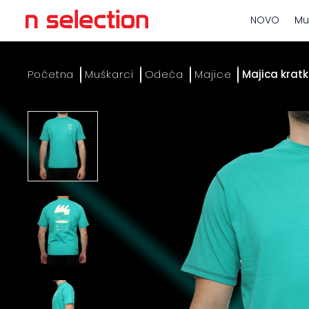
NOVO
Mu
Početna
Muškarci
Odeća
Majice
Majica kratk