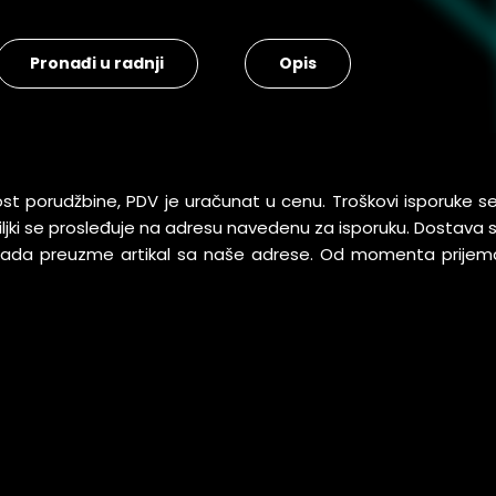
Pronađi u radnji
Opis
ost porudžbine, PDV je uračunat u cenu. Troškovi isporuke 
pošiljki se prosleđuje na adresu navedenu za isporuku. Dostav
 kada preuzme artikal sa naše adrese. Od momenta prijem