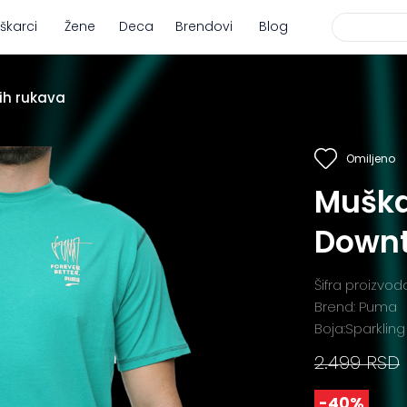
škarci
Žene
Deca
Brendovi
Blog
ih rukava
Omiljeno
Muška
Downt
Šifra proizvo
Brend: Puma
Boja:Sparklin
2.499 RSD
-40%