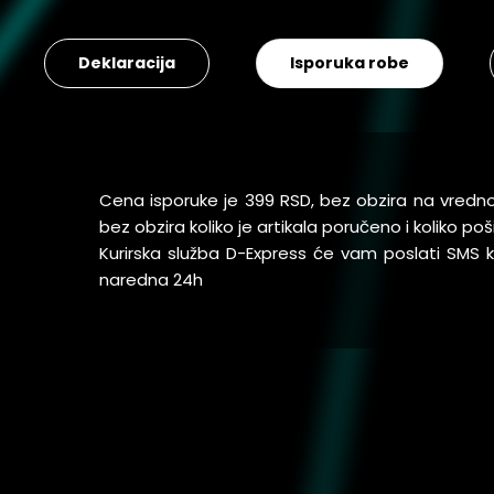
Deklaracija
Isporuka robe
Cena isporuke je 399 RSD, bez obzira na vredn
bez obzira koliko je artikala poručeno i koliko 
Kurirska služba D-Express će vam poslati SMS
naredna 24h