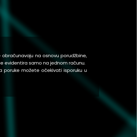
se obračunavaju na osnovu porudžbine,
a se evidentira samo na jednom računu.
a poruke možete očekivati isporuku u