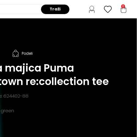
0
Traži
Podeli
 majica Puma
own re:collection tee
da: 624402-88
g green