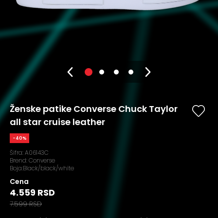
Ženske patike Converse Chuck Taylor
all star cruise leather
-40%
Šifra:
A06143C
Brend:
Converse
Boja:Black/black/white
Cena
4.559 RSD
7.599 RSD