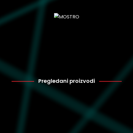
Pregledani proizvodi
Converse
4.559
A06143C