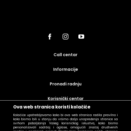
call centar
Informacije
Pronađi radnju
korisnički centar
Ova web stranica koristi kolačiće
uslovi prodaje
Kolačiće upotrebljavamo kako bi ova web stranica radila pravilno i
kako bismo bili u stanju da vršimo dalja unapređenja stranice sa
svrhom poboljšanja Vašeg korisničkog iskustva, kako bismo
personalizovali sadržaj i oglase, omogućili značaj društvenih