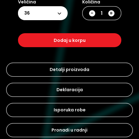
Veličina
Količina
-
+
36
dodaj u korpu
Detalji proizvoda
Deklaracija
Isporuka robe
Pronađi u radnji