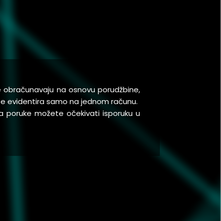
se obračunavaju na osnovu porudžbine,
a se evidentira samo na jednom računu.
a poruke možete očekivati isporuku u