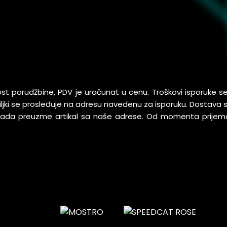
ost porudžbine, PDV je uračunat u cenu. Troškovi isporuke 
pošiljki se prosleđuje na adresu navedenu za isporuku. Dostav
 kada preuzme artikal sa naše adrese. Od momenta prijem