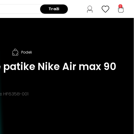
0
Traži
Podeli
 patike Nike Air max 90
da: HF6358-001