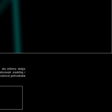
u da vršimo dalja
izovali sadržaj i
tranica prihvatate