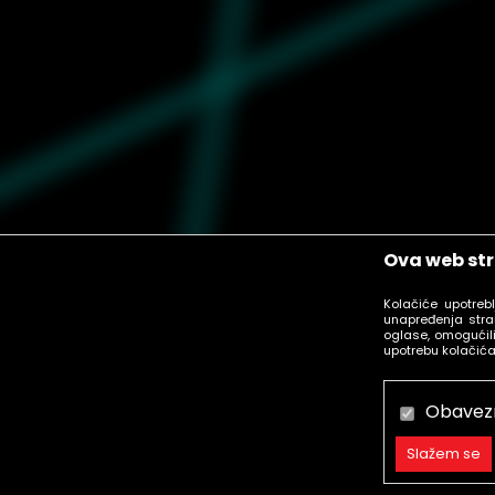
Ova web str
Kolačiće upotreb
unapređenja stra
oglase, omogućili
upotrebu kolačića
Obavez
Slažem se