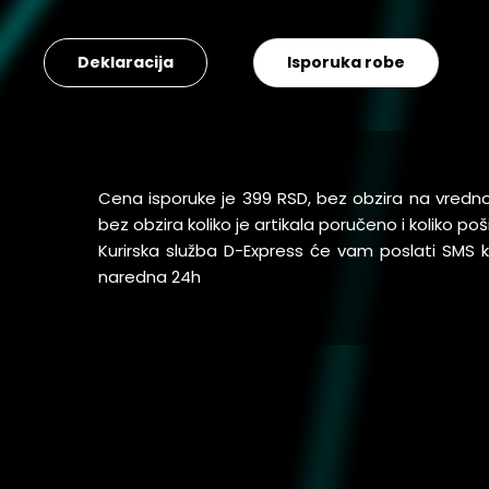
Deklaracija
Isporuka robe
Cena isporuke je 399 RSD, bez obzira na vredn
bez obzira koliko je artikala poručeno i koliko 
Kurirska služba D-Express će vam poslati SMS
naredna 24h