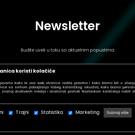
Newsletter
Budite uvek u toku sa aktuelnim popustima
anica koristi kolačiće
ljavamo kako bi ova web stranica radila pravilno i kako bismo bili u stanj
PRIJAVI SE
nice sa svrhom poboljšanja Vašeg korisničkog iskustva, kako bismo personal
 značaj društvenih medija i analizirali promet. Nastavkom korišćenja naših s
.
ni
Trajni
Statistika
Marketing
Saznaj više