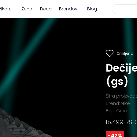
škarci
Žene
Deca
Brendovi
Blog
Omiljeno
Dečije
(gs)
Šifra proizvo
Brend: Nike
Boja:Crna
15.499 RSD
-42%