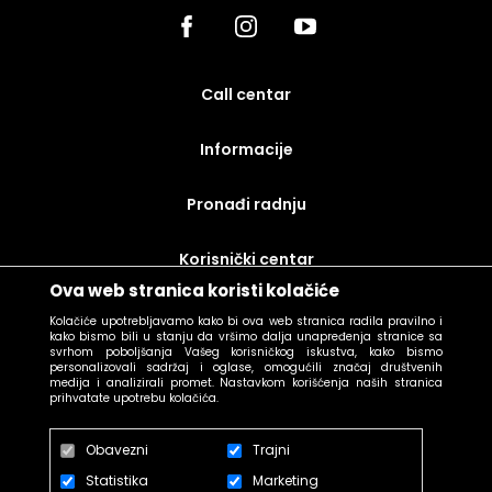
call centar
Informacije
Pronađi radnju
korisnički centar
Ova web stranica koristi kolačiće
uslovi prodaje
Kolačiće upotrebljavamo kako bi ova web stranica radila pravilno i
kako bismo bili u stanju da vršimo dalja unapređenja stranice sa
svrhom poboljšanja Vašeg korisničkog iskustva, kako bismo
personalizovali sadržaj i oglase, omogućili značaj društvenih
medija i analizirali promet. Nastavkom korišćenja naših stranica
prihvatate upotrebu kolačića.
Obavezni
Trajni
Statistika
Marketing