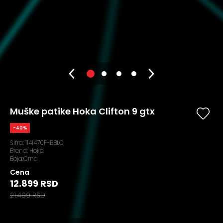
Muške patike Hoka Clifton 9 gtx
-40%
Šifra:
1141470F-BBLC
Brend:
Hoka
Boja:Crna
Cena
12.899 RSD
21.499 RSD