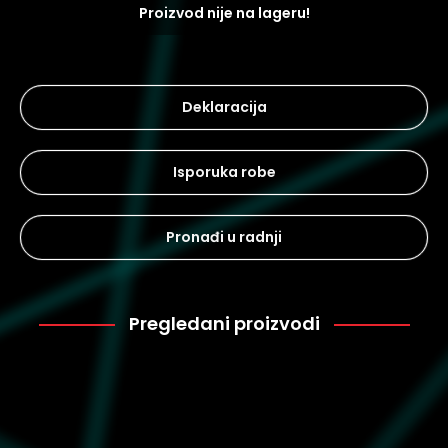
Proizvod nije na lageru!
Deklaracija
Isporuka robe
Pronađi u radnji
Pregledani proizvodi
EA7
9.900
6RTP01-TNDHZ-15