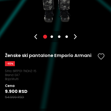
Ženske ski pantalone Emporio Armani
-82%
Šifra:
6RTP01-TNDHZ-15
Brend:
EA7
Boja:Multi
Cena
9.900 RSD
54.999 RSD