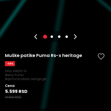
Muške patike Puma Rs-x heritage
-58%
Šifra:
398210-13
Brend:
Puma
Boja:Puma black-orange glo
Cena
5.599 RSD
13.199 RSD