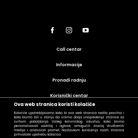
call centar
Informacije
Pronađi radnju
korisnički centar
Ova web stranica koristi kolačiće
uslovi prodaje
Kolačiće upotrebljavamo kako bi ova web stranica radila pravilno i
kako bismo bili u stanju da vršimo dalja unapređenja stranice sa
svrhom poboljšanja Vašeg korisničkog iskustva, kako bismo
personalizovali sadržaj i oglase, omogućili značaj društvenih
medija i analizirali promet. Nastavkom korišćenja naših stranica
prihvatate upotrebu kolačića.