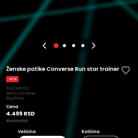
Ženske patike Converse Run star trainer
-57%
Šifra:
A11505C
Brend:
Converse
Boja:Plava
Cena
4.499 RSD
10.499 RSD
Veličina
Količina