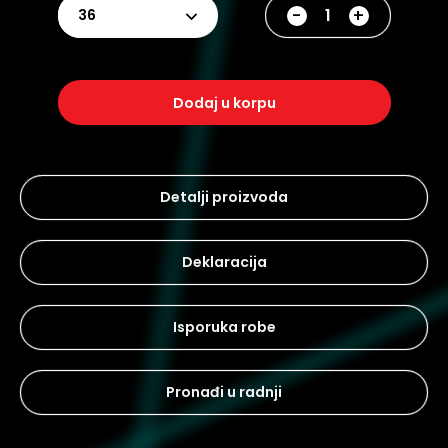
-
+
36
dodaj u korpu
Detalji proizvoda
Deklaracija
Isporuka robe
Pronađi u radnji