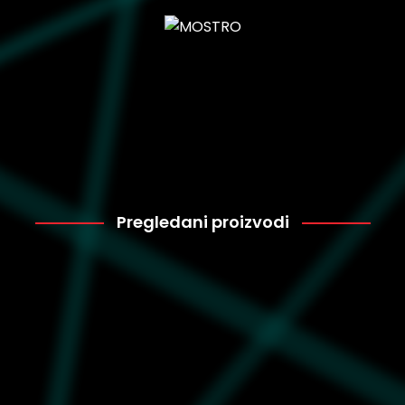
Pregledani proizvodi
Converse
4.499
A11505C