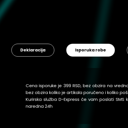
Deklaracija
Isporuka robe
Cena isporuke je 399 RSD, bez obzira na vredn
bez obzira koliko je artikala poručeno i koliko 
Kurirska služba D-Express će vam poslati SMS
naredna 24h