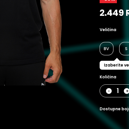
2.449 
Veličina
BV
S
Izaberite ve
Količina
-
dostupne boj