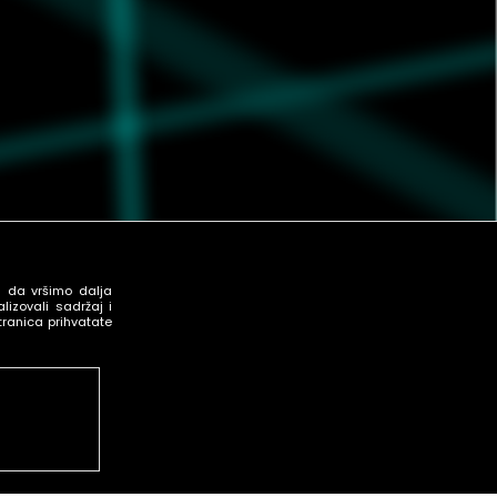
u da vršimo dalja
izovali sadržaj i
tranica prihvatate