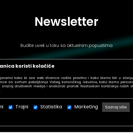
Newsletter
Budite uvek u toku sa aktuelnim popustima
anica koristi kolačiće
ljavamo kako bi ova web stranica radila pravilno i kako bismo bili u stanj
PRIJAVI SE
nice sa svrhom poboljšanja Vašeg korisničkog iskustva, kako bismo personal
 značaj društvenih medija i analizirali promet. Nastavkom korišćenja naših s
.
ni
Trajni
Statistika
Marketing
Saznaj više