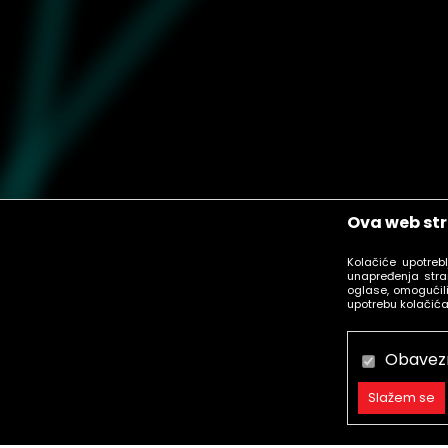
Ova web str
Kolačiće upotreb
unapređenja stra
oglase, omogućili
upotrebu kolačića
Obavez
Slažem se
Obavezni