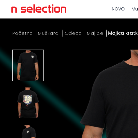
NOVO
Mu
Početna
Muškarci
Odeća
Majice
Majica kratk