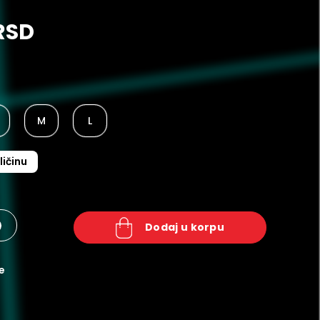
RSD
M
L
ličinu
+
dodaj u korpu
e