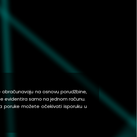
se obračunavaju na osnovu porudžbine,
a se evidentira samo na jednom računu.
a poruke možete očekivati isporuku u