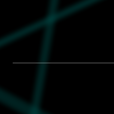
Muška majica Puma Sports legacy
graphic tee