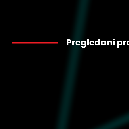
Pregledani pr
2.449
629628-01
3.999
-39%