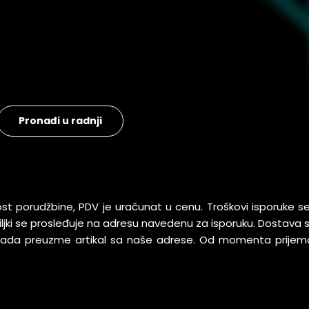
Pronađi u radnji
ost porudžbine, PDV je uračunat u cenu. Troškovi isporuke 
pošiljki se prosleđuje na adresu navedenu za isporuku. Dostav
 kada preuzme artikal sa naše adrese. Od momenta prijem