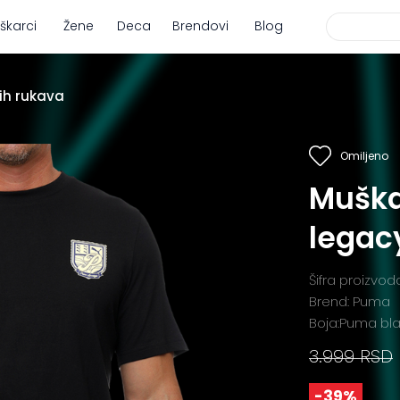
škarci
Žene
Deca
Brendovi
Blog
ih rukava
Omiljeno
Muška
legac
Šifra proizvo
Brend: Puma
Boja:Puma bl
3.999 RSD
-39%