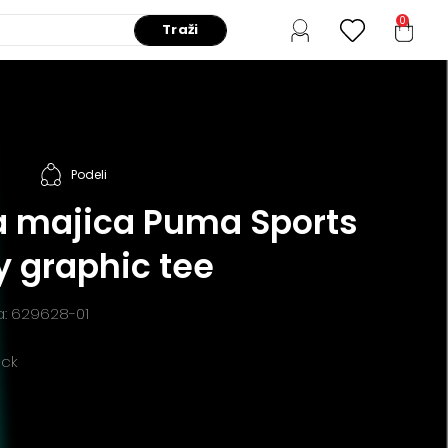
0
Traži
Podeli
 majica Puma Sports
y graphic tee
da: 629628-01
ack