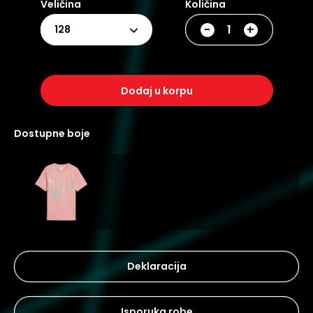
Veličina
Količina
-
+
128
dodaj u korpu
dostupne boje
Deklaracija
Isporuka robe