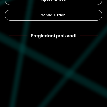
Pronađi u radnji
Pregledani proizvodi
Puma
1.199
629884-02
Dečija majica Puma
Butterfly vibe logo tee g