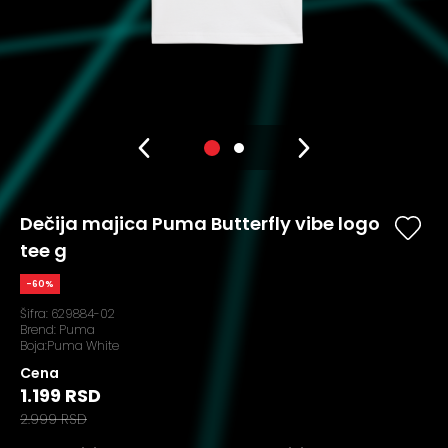
Dečija majica Puma Butterfly vibe logo
tee g
-60%
Šifra:
629884-02
Brend:
Puma
Boja:Puma White
Cena
1.199 RSD
2.999 RSD