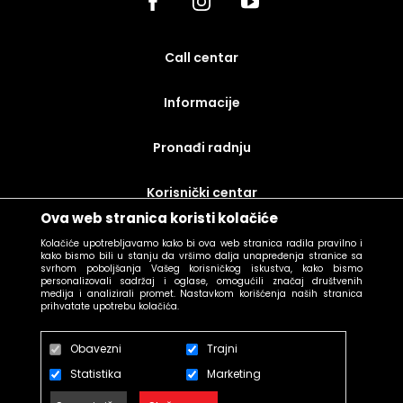
call centar
Informacije
Pronađi radnju
korisnički centar
Ova web stranica koristi kolačiće
uslovi prodaje
Kolačiće upotrebljavamo kako bi ova web stranica radila pravilno i
kako bismo bili u stanju da vršimo dalja unapređenja stranice sa
svrhom poboljšanja Vašeg korisničkog iskustva, kako bismo
personalizovali sadržaj i oglase, omogućili značaj društvenih
medija i analizirali promet. Nastavkom korišćenja naših stranica
prihvatate upotrebu kolačića.
Obavezni
Trajni
Statistika
Marketing