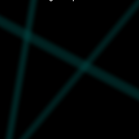
Nike
1.999
IB2444-051
Ženska majica Nike W nsw
ss slim tee pnx grx