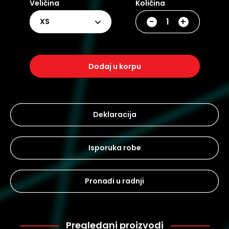
Veličina
Količina
-
+
XS
dodaj u korpu
Deklaracija
Isporuka robe
Pronađi u radnji
Pregledani proizvodi