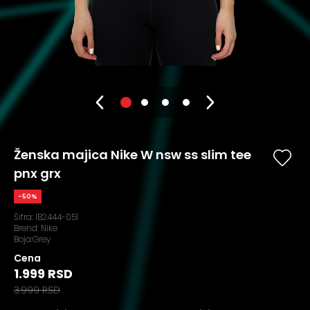
Ženska majica Nike W nsw ss slim tee
pnx grx
-50%
Šifra:
IB2444-051
Brend:
Nike
Boja:Grey
Cena
1.999 RSD
3.999 RSD