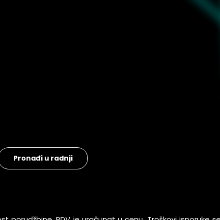
Pronađi u radnji
ost porudžbine, PDV je uračunat u cenu. Troškovi isporuke 