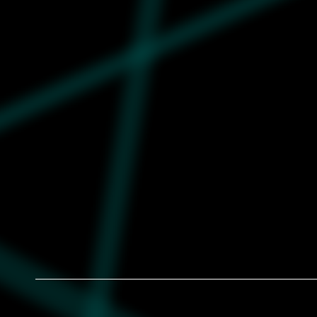
-60%
Dečija majica Puma X One Piece graphic
tee