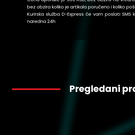
bez obzira koliko je artikala poručeno i koliko 
Kurirska služba D-Express će vam poslati SMS
naredna 24h
Pregledani pr
1.399
624857-02
3.499