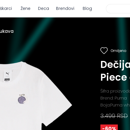
škarci
Žene
Deca
Brendovi
Blog
rukava
Omiljeno
Dečij
Piece
Šifra proizvo
Brend: Puma
Boja:Puma wh
3.499 RSD
-60%