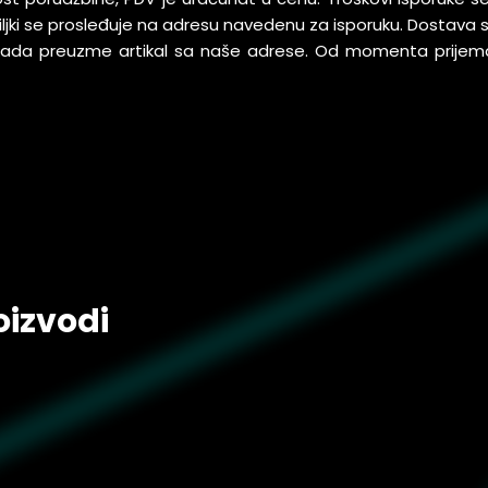
pošiljki se prosleđuje na adresu navedenu za isporuku. Dostav
 kada preuzme artikal sa naše adrese. Od momenta prijem
oizvodi