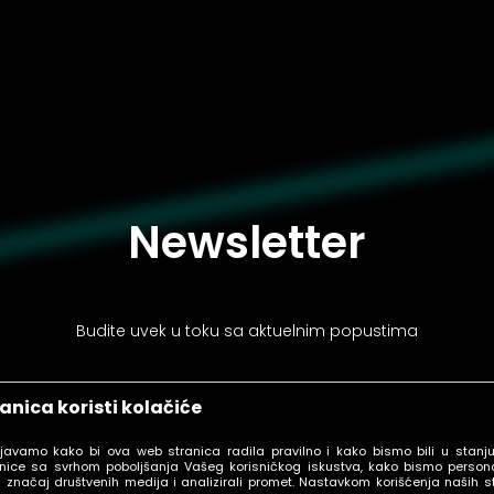
Newsletter
Budite uvek u toku sa aktuelnim popustima
anica koristi kolačiće
ljavamo kako bi ova web stranica radila pravilno i kako bismo bili u stanj
PRIJAVI SE
nice sa svrhom poboljšanja Vašeg korisničkog iskustva, kako bismo personal
 značaj društvenih medija i analizirali promet. Nastavkom korišćenja naših s