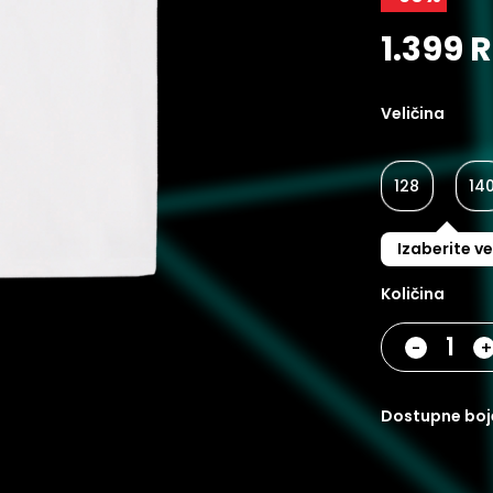
1.399 
Veličina
128
14
Izaberite ve
Količina
-
dostupne boj