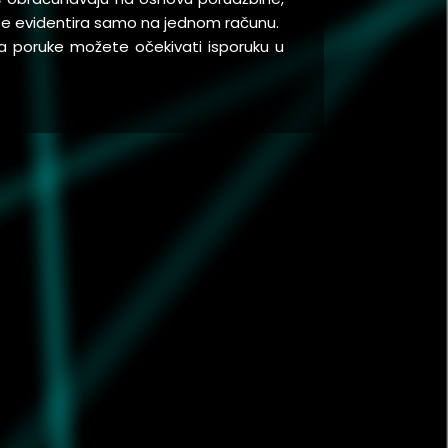
a se evidentira samo na jednom računu.
a poruke možete očekivati isporuku u