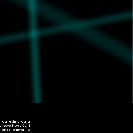
u da vršimo dalja
izovali sadržaj i
tranica prihvatate