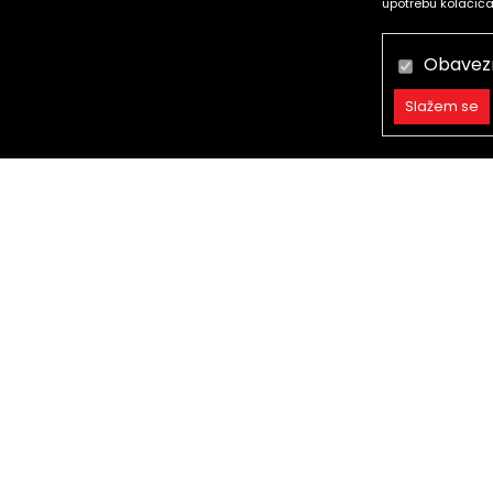
upotrebu kolačića
Obavez
Slažem se
Obavezni
Trajni
Statistika
call centar
Marketing
Besplatan poziv.
Radno vreme radnim danima 08-
21h,
subotom 08-16h, nedeljom ne
radimo
0800 234 235