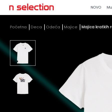
NOVO
Mu
Početna
Deca
Odeća
Majice
Majica kratkih 