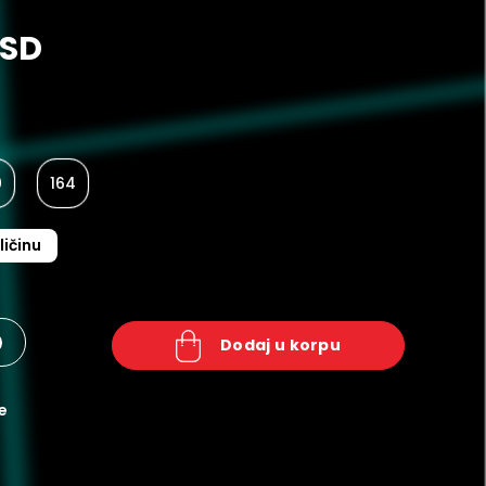
RSD
0
164
ličinu
+
dodaj u korpu
e