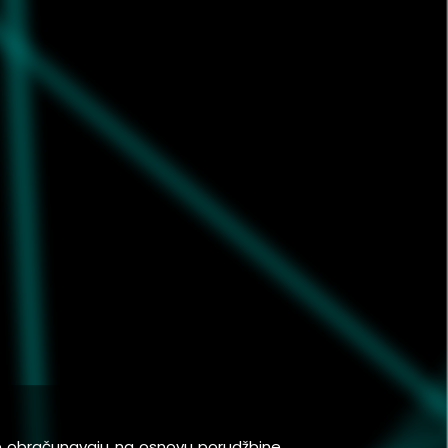
se obračunavaju na osnovu porudžbine,