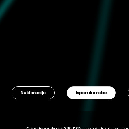
Deklaracija
Isporuka robe
Cena isporuke je 399 RSD, bez obzira na vredn