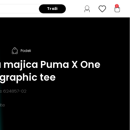
0
Traži
Podeli
a majica Puma X One
 graphic tee
da: 624857-02
ite