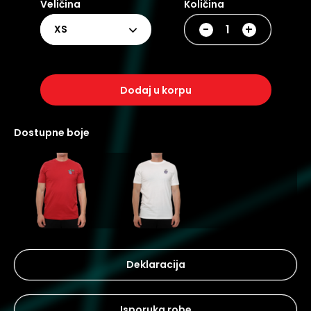
Veličina
Količina
-
+
XS
dodaj u korpu
dostupne boje
Deklaracija
Isporuka robe