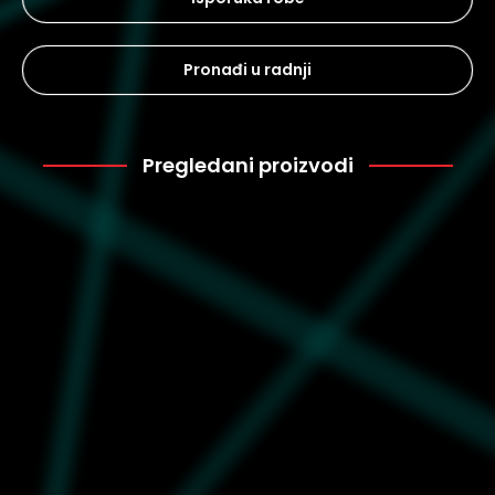
Pronađi u radnji
Pregledani proizvodi
Puma
1.799
624665-01
Muška majica Puma x one
piece graphic tee