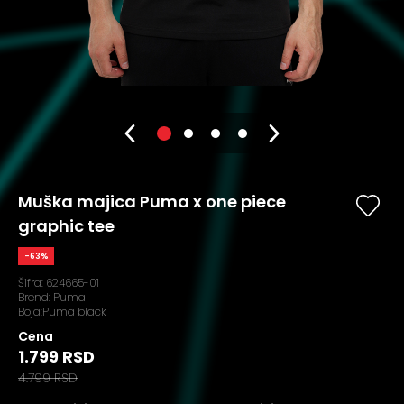
Muška majica Puma x one piece
graphic tee
-63%
Šifra:
624665-01
Brend:
Puma
Boja:Puma black
Cena
1.799 RSD
4.799 RSD