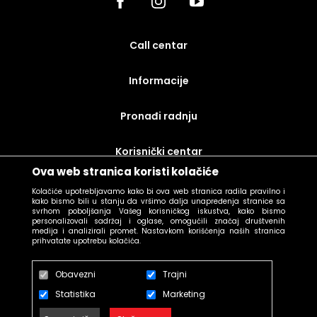
call centar
Informacije
Pronađi radnju
korisnički centar
Ova web stranica koristi kolačiće
uslovi prodaje
Kolačiće upotrebljavamo kako bi ova web stranica radila pravilno i
kako bismo bili u stanju da vršimo dalja unapređenja stranice sa
svrhom poboljšanja Vašeg korisničkog iskustva, kako bismo
personalizovali sadržaj i oglase, omogućili značaj društvenih
medija i analizirali promet. Nastavkom korišćenja naših stranica
prihvatate upotrebu kolačića.
Obavezni
Trajni
Statistika
Marketing