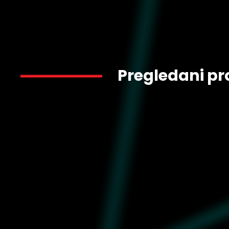
Pregledani pr
2.650
HJ3842-011