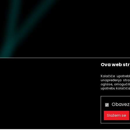
Ova web str
Kolačiće upotreb
unapređenja stra
oglase, omogućili
upotrebu kolačića
Obavez
Slažem se
Obavezni