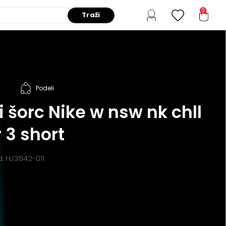
0
Traži
Podeli
 šorc Nike w nsw nk chll
 3 short
a: HJ3842-011