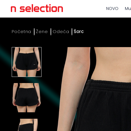
NOVO
Mu
Početna
Žene
Odeća
Šorc