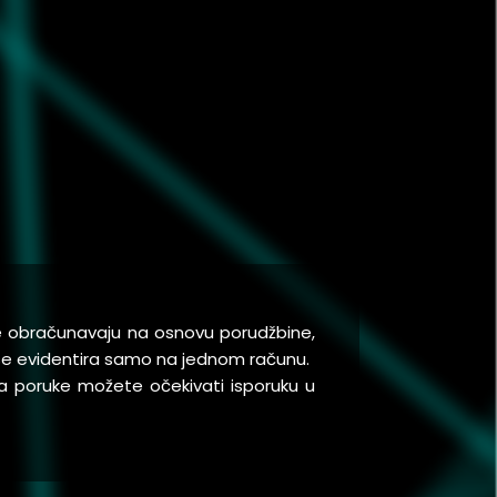
se obračunavaju na osnovu porudžbine,
a se evidentira samo na jednom računu.
a poruke možete očekivati isporuku u