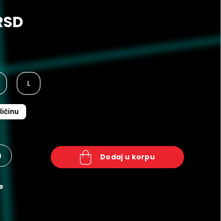
RSD
L
ličinu
+
dodaj u korpu
e