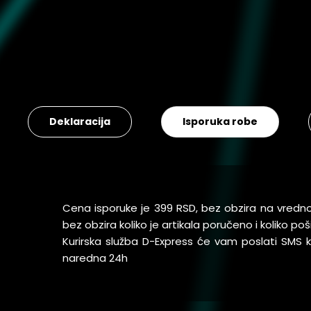
Deklaracija
Isporuka robe
Cena isporuke je 399 RSD, bez obzira na vredn
bez obzira koliko je artikala poručeno i koliko 
Kurirska služba D-Express će vam poslati SMS
naredna 24h