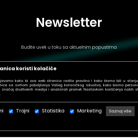
Newsletter
Budite uvek u toku sa aktuelnim popustima
anica koristi kolačiće
ljavamo kako bi ova web stranica radila pravilno i kako bismo bili u stanj
PRIJAVI SE
nice sa svrhom poboljšanja Vašeg korisničkog iskustva, kako bismo personal
 značaj društvenih medija i analizirali promet. Nastavkom korišćenja naših s
.
ni
Trajni
Statistika
Marketing
Saznaj više