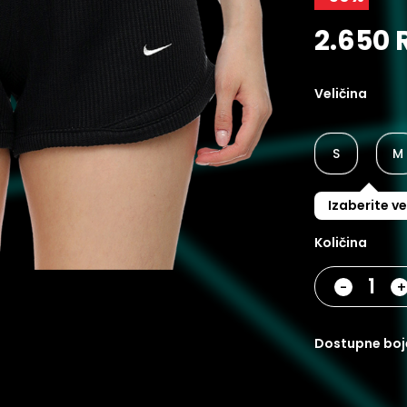
2.650 
Veličina
S
M
Izaberite ve
Količina
-
dostupne boj