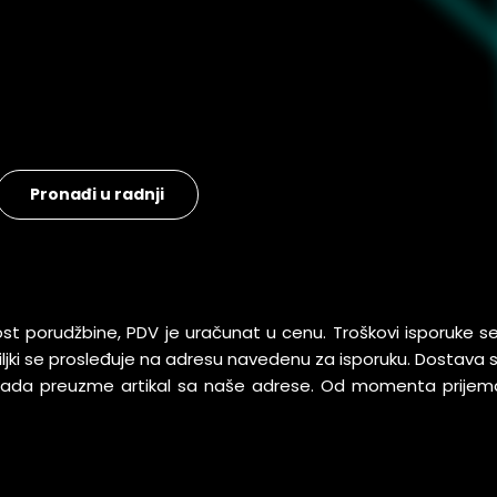
Pronađi u radnji
ost porudžbine, PDV je uračunat u cenu. Troškovi isporuke 
pošiljki se prosleđuje na adresu navedenu za isporuku. Dostav
 kada preuzme artikal sa naše adrese. Od momenta prijem