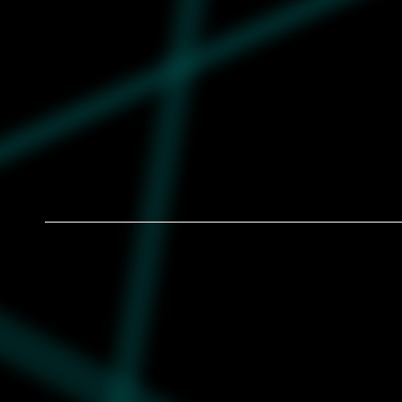
Ženski šorc Nike w nsw nk chll wfl mr 3
short