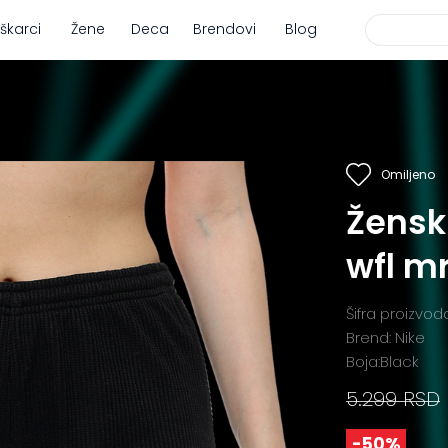
škarci
Žene
Deca
Brendovi
Blog
Omiljeno
Ženski
wfl mr
Šifra proizvod
Brend: Nike
Boja:Black
5.299 RSD
-50%