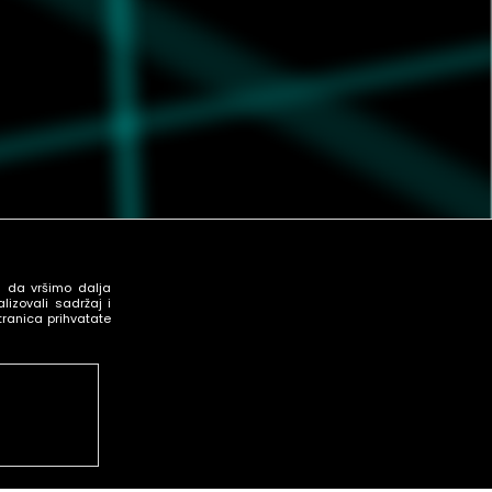
u da vršimo dalja
izovali sadržaj i
tranica prihvatate