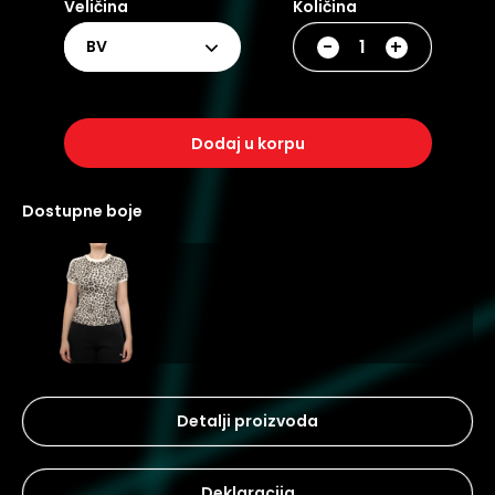
Veličina
Količina
-
+
BV
dodaj u korpu
dostupne boje
Detalji proizvoda
Deklaracija