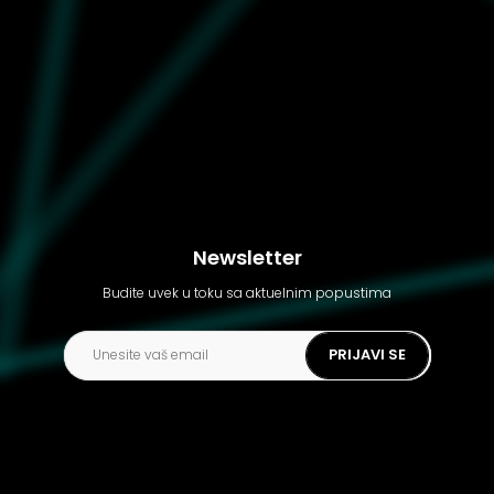
Ženska majica Puma T7 leo
luxe aop slim tee
Newsletter
Budite uvek u toku sa aktuelnim popustima
PRIJAVI SE