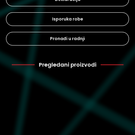
Isporuka robe
Pronađi u radnji
Pregledani proizvodi
Puma
2.399
632135-01