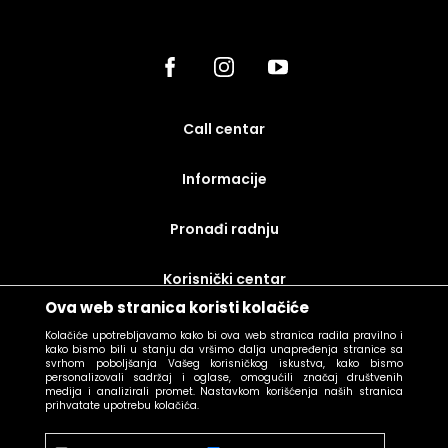
call centar
Informacije
Pronađi radnju
korisnički centar
Ova web stranica koristi kolačiće
uslovi prodaje
Kolačiće upotrebljavamo kako bi ova web stranica radila pravilno i
kako bismo bili u stanju da vršimo dalja unapređenja stranice sa
svrhom poboljšanja Vašeg korisničkog iskustva, kako bismo
personalizovali sadržaj i oglase, omogućili značaj društvenih
medija i analizirali promet. Nastavkom korišćenja naših stranica
prihvatate upotrebu kolačića.