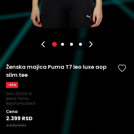
Ženska majica Puma T7 leo luxe aop
slim tee
-40%
Šifra:
632135-01
Brend:
Puma
Boja:Puma black
Cena
2.399 RSD
3.999 RSD