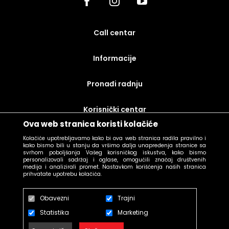
call centar
Informacije
Pronađi radnju
korisnički centar
Ova web stranica koristi kolačiće
uslovi prodaje
Kolačiće upotrebljavamo kako bi ova web stranica radila pravilno i
kako bismo bili u stanju da vršimo dalja unapređenja stranice sa
svrhom poboljšanja Vašeg korisničkog iskustva, kako bismo
personalizovali sadržaj i oglase, omogućili značaj društvenih
medija i analizirali promet. Nastavkom korišćenja naših stranica
prihvatate upotrebu kolačića.
Obavezni
Trajni
Statistika
Marketing