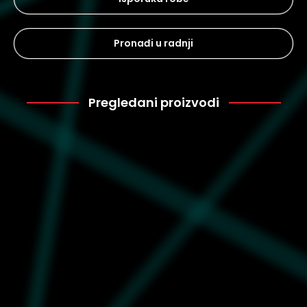
Pronađi u radnji
Pregledani proizvodi
Puma
900
026616-03
Unisex kačket Puma
Wardrobe ess dad cap