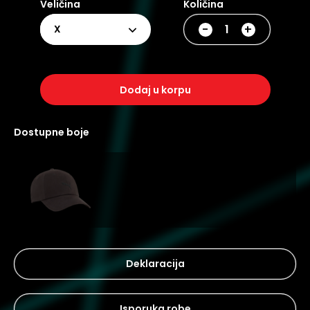
Veličina
Količina
-
+
X
dodaj u korpu
dostupne boje
Deklaracija
Isporuka robe