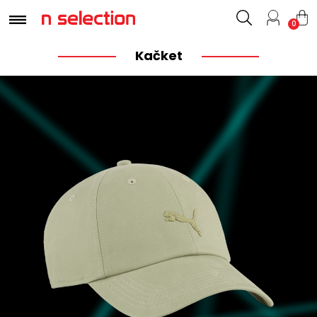
0
Kačket