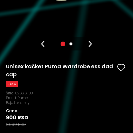
Unisex kačket Puma Wardrobe ess dad
cap
-70%
Šifra:
026616-03
Brend:
Puma
Boja:Lux army
Cena
900 RSD
2.999 RSD