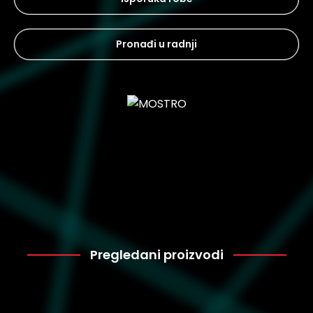
Pronađi u radnji
Pregledani proizvodi
Puma
7.800
312174-02