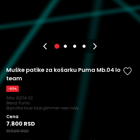
Muške patike za košarku Puma Mb.04 lo
team
-50%
Šifra:
312174-02
Brend:
Puma
Boja:Ultra blue-blue glimmer-new navy
Cena
7.800 RSD
15.599 RSD