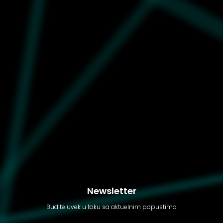
Muške patike za košarku
Puma Mb.04 lo team
Newsletter
Budite uvek u toku sa aktuelnim popustima