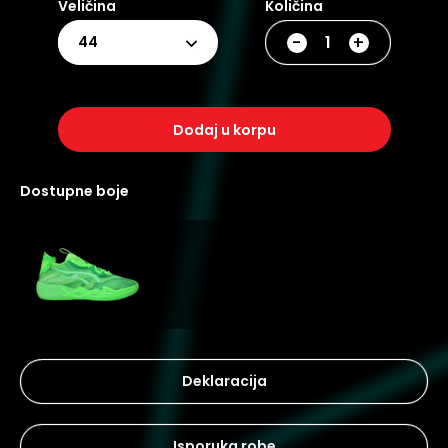
Veličina
Količina
-
+
44
dodaj u korpu
dostupne boje
Deklaracija
Isporuka robe