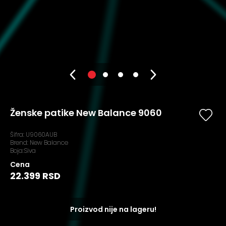
Ženske patike New Balance 9060
Šifra:
U9060AUB
Brend:
New Balance
Boja:Siva
Cena
22.399 RSD
Proizvod nije na lageru!