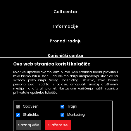
call centar
Informacije
Pronađi radnju
korisnički centar
Ova web stranica koristi kolačiće
uslovi prodaje
Kolačiće upotrebljavamo kako bi ova web stranica radila pravilno i
kako bismo bili u stanju da vršimo dalja unapređenja stranice sa
svrhom poboljšanja Vašeg korisničkog iskustva, kako bismo
personalizovali sadržaj i oglase, omogućili značaj društvenih
medija i analizirali promet. Nastavkom korišćenja naših stranica
prihvatate upotrebu kolačića.
Obavezni
Trajni
Statistika
Marketing
Saznaj više
Slažem se
© N SELECTION 2026. Created by
Enetel Solutions