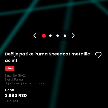
Dečije patike Puma Speedcat metallic
ac inf
-60%
Šifra:
404115-03
Brend:
Puma
Boja:Poised pink-puma silver
Cena
2.880 RSD
7.199 RSD