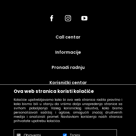
call centar
Informacije
Pronađi radnju
korisnički centar
Ova web stranica koristi kolačiće
uslovi prodaje
Kolačiće upotrebljavamo kako bi ova web stranica radila pravilno i
kako bismo bili u stanju da vršimo dalja unapređenja stranice sa
svrhom poboljšanja Vašeg korisničkog iskustva, kako bismo
personalizovali sadržaj i oglase, omogućili značaj društvenih
medija i analizirali promet. Nastavkom korišćenja naših stranica
prihvatate upotrebu kolačića.
Obavezni
Trajni