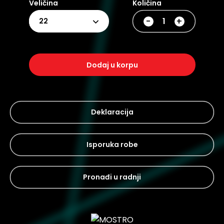
Veličina
Količina
-
+
22
dodaj u korpu
Deklaracija
Isporuka robe
Pronađi u radnji