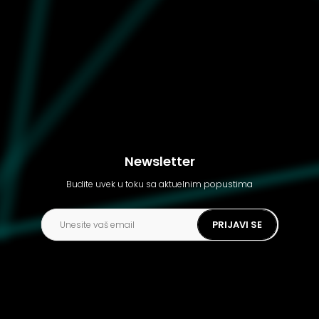
Dečije patike Puma
Speedcat metallic ac inf
Newsletter
Budite uvek u toku sa aktuelnim popustima
PRIJAVI SE