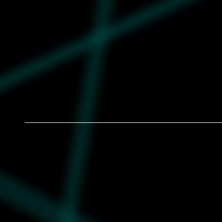
Muška majica Puma Graphic super tee