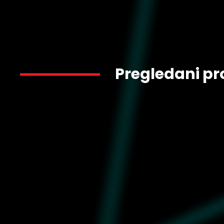
Pregledani pr
2.449
632087-02