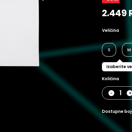
2.449 
Veličina
S
M
Izaberite ve
Količina
-
dostupne boj