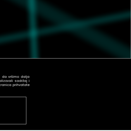
u da vršimo dalja
izovali sadržaj i
tranica prihvatate