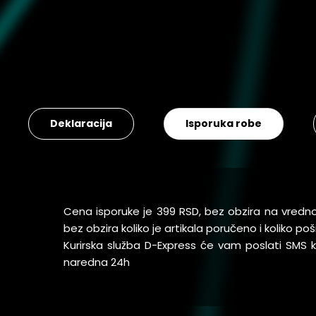
Deklaracija
Isporuka robe
Cena isporuke je 399 RSD, bez obzira na vredn
bez obzira koliko je artikala poručeno i koliko 
Kurirska služba D-Express će vam poslati SMS
naredna 24h