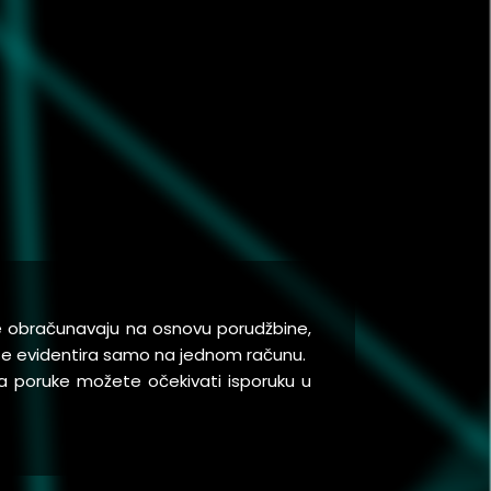
se obračunavaju na osnovu porudžbine,
a se evidentira samo na jednom računu.
a poruke možete očekivati isporuku u