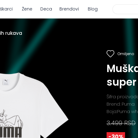
škarci
Žene
Deca
Brendovi
Blog
ih rukava
Omiljeno
Muška
super
Šifra proizvo
Brend: Puma
Boja:Puma wh
3.499 RSD
-30%