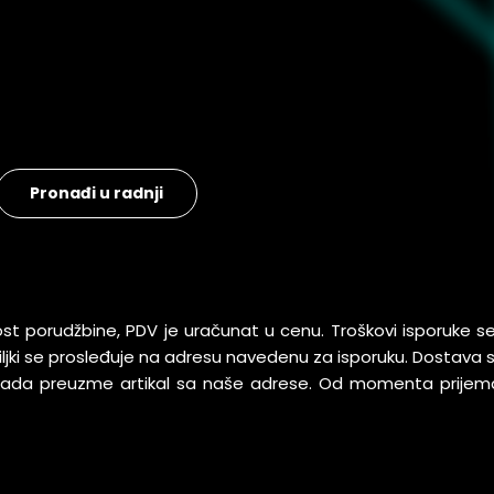
Pronađi u radnji
ost porudžbine, PDV je uračunat u cenu. Troškovi isporuke 
pošiljki se prosleđuje na adresu navedenu za isporuku. Dostav
 kada preuzme artikal sa naše adrese. Od momenta prijem