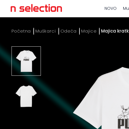
NOVO
Mu
Početna
Muškarci
Odeća
Majice
Majica kratk