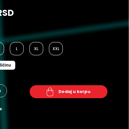
RSD
L
XL
XXL
ličinu
+
dodaj u korpu
e