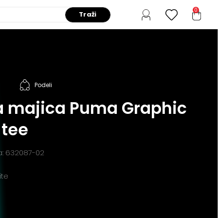
0
Traži
Podeli
 majica Puma Graphic
 tee
da: 632087-02
ite