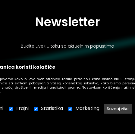
Newsletter
Budite uvek u toku sa aktuelnim popustima
anica koristi kolačiće
ljavamo kako bi ova web stranica radila pravilno i kako bismo bili u stanj
PRIJAVI SE
nice sa svrhom poboljšanja Vašeg korisničkog iskustva, kako bismo personal
 značaj društvenih medija i analizirali promet. Nastavkom korišćenja naših s
.
ni
Trajni
Statistika
Marketing
Saznaj više