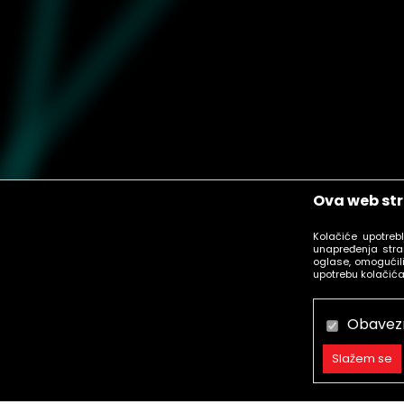
Ova web str
Kolačiće upotreb
unapređenja stra
oglase, omogućili
upotrebu kolačića
Obavez
Slažem se
Obavezni