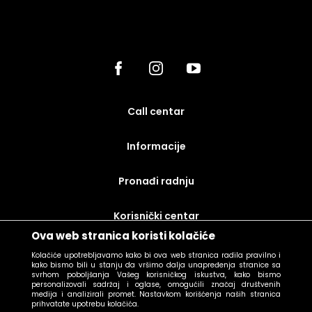
call centar
Informacije
Pronađi radnju
korisnički centar
Ova web stranica koristi kolačiće
uslovi prodaje
Kolačiće upotrebljavamo kako bi ova web stranica radila pravilno i
kako bismo bili u stanju da vršimo dalja unapređenja stranice sa
svrhom poboljšanja Vašeg korisničkog iskustva, kako bismo
personalizovali sadržaj i oglase, omogućili značaj društvenih
medija i analizirali promet. Nastavkom korišćenja naših stranica
prihvatate upotrebu kolačića.