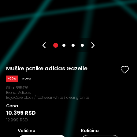
Muške patike adidas Gazelle
-20%
NOVO
Šifra:
BB5476
Brend:
Adidas
Boja:Core black / footwear white / clear granite
Cena
10.399 RSD
12.999 RSD
Veličina
Količina