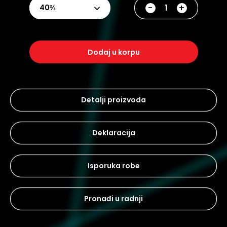
-
+
40⅔
dodaj u korpu
Detalji proizvoda
Deklaracija
Isporuka robe
Pronađi u radnji