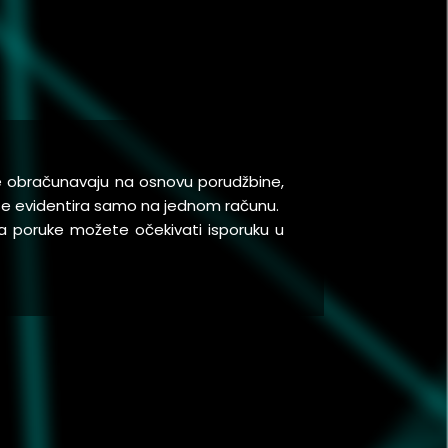
se obračunavaju na osnovu porudžbine,
a se evidentira samo na jednom računu.
a poruke možete očekivati isporuku u