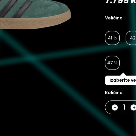
7.799 
Veličina
41 ⅓
42
47 ⅓
Izaberite ve
Količina
-