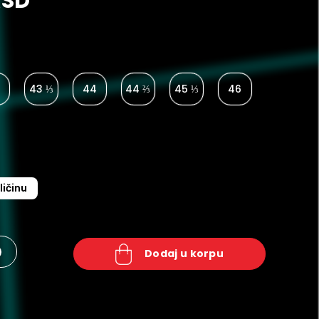
RSD
43 ⅓
44
44 ⅔
45 ⅓
46
ličinu
+
dodaj u korpu