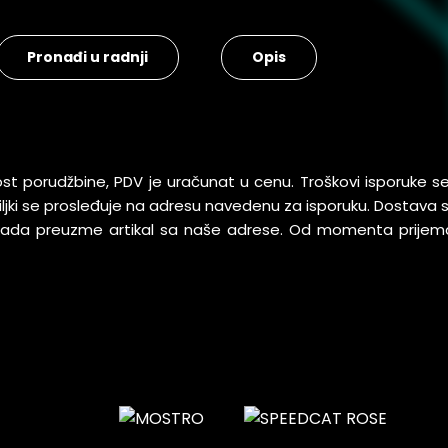
Pronađi u radnji
Opis
ost porudžbine, PDV je uračunat u cenu. Troškovi isporuke 
pošiljki se prosleđuje na adresu navedenu za isporuku. Dostav
 kada preuzme artikal sa naše adrese. Od momenta prijem