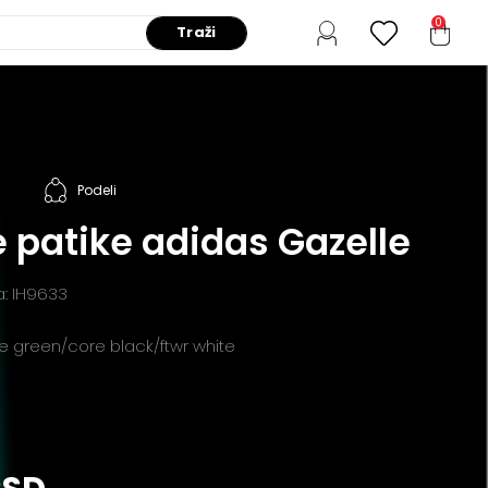
0
Traži
Podeli
 patike adidas Gazelle
a: IH9633
te green/core black/ftwr white