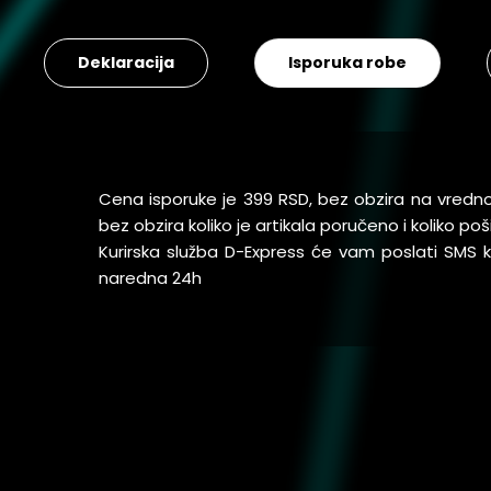
Deklaracija
Isporuka robe
Cena isporuke je 399 RSD, bez obzira na vredn
bez obzira koliko je artikala poručeno i koliko 
Kurirska služba D-Express će vam poslati SMS
naredna 24h