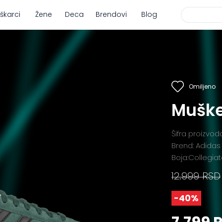
škarci
Žene
Deca
Brendovi
Blog
Omiljeno
Muške
Šifra proizvod
Brend: Adidas
Boja:Collegia
12.999 RSD
-40%