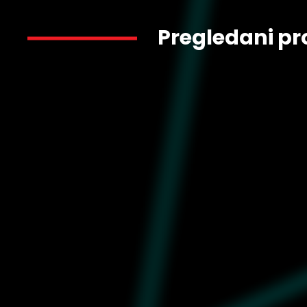
Pregledani pr
7.799
IH9633