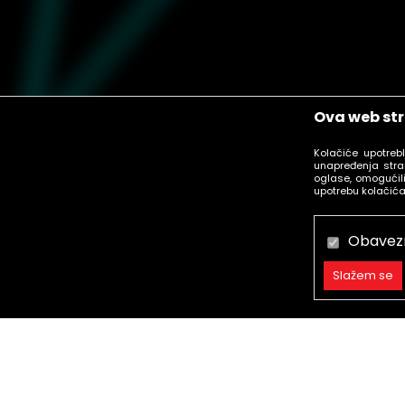
Ova web str
Kolačiće upotreb
unapređenja stra
oglase, omogućili
upotrebu kolačića
Obavez
Slažem se
Obavezni
Trajni
Statistika
call centar
Marketing