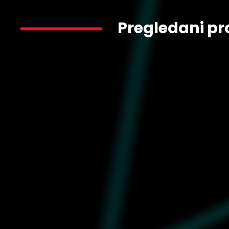
Pregledani pr
6.000
402362-09