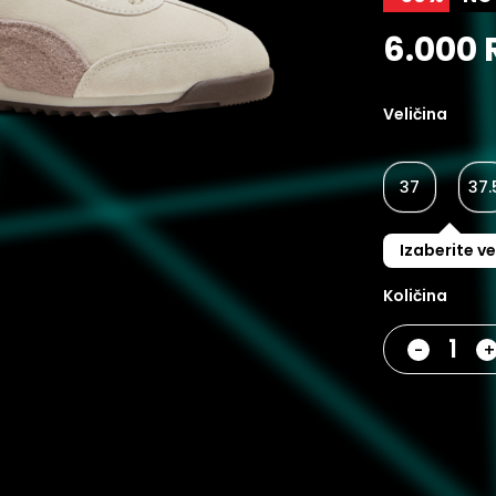
6.000 
Veličina
37
37.
Izaberite ve
Količina
-