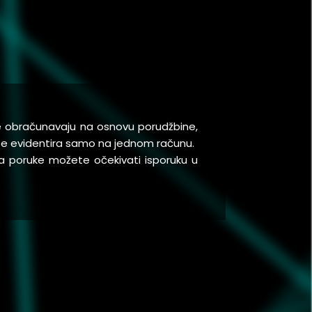
se obračunavaju na osnovu porudžbine,
a se evidentira samo na jednom računu.
a poruke možete očekivati isporuku u