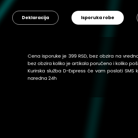
Deklaracija
Isporuka robe
Cena isporuke je 399 RSD, bez obzira na vredn
bez obzira koliko je artikala poručeno i koliko 
Kurirska služba D-Express će vam poslati SMS
naredna 24h