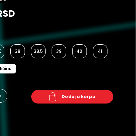
RSD
5
38
38.5
39
40
41
ličinu
+
dodaj u korpu