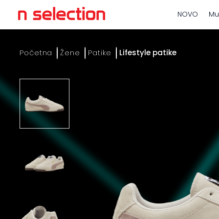
NOVO
Mu
Početna
Žene
Patike
Lifestyle patike