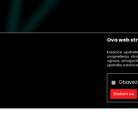
Ova web str
Kolačiće upotreb
unapređenja stra
oglase, omogućili
upotrebu kolačića
Obavez
Slažem se
Obavezni
Trajni
Statistika
call centar
Marketing