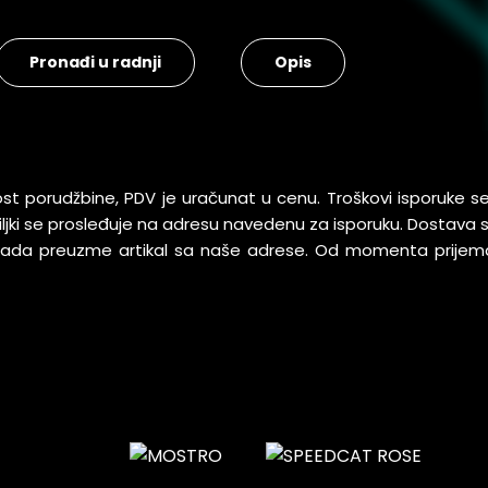
Pronađi u radnji
Opis
ost porudžbine, PDV je uračunat u cenu. Troškovi isporuke 
pošiljki se prosleđuje na adresu navedenu za isporuku. Dostav
 kada preuzme artikal sa naše adrese. Od momenta prijem