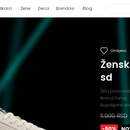
škarci
Žene
Deca
Brendovi
Blog
Omiljeno
Žensk
sd
Šifra proizvo
Brend: Puma
Boja:Alpine 
11.999 RSD
-50%
NO