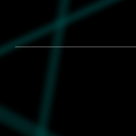
Ženske patike Puma Arizona sd