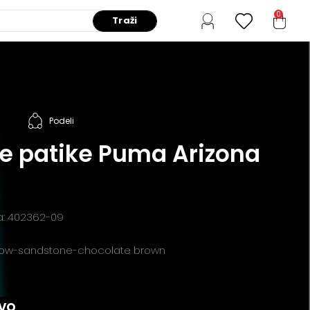
0
Traži
Podeli
e patike Puma Arizona
da: 402362-09
snow-sandstone-chocolate brown
VO