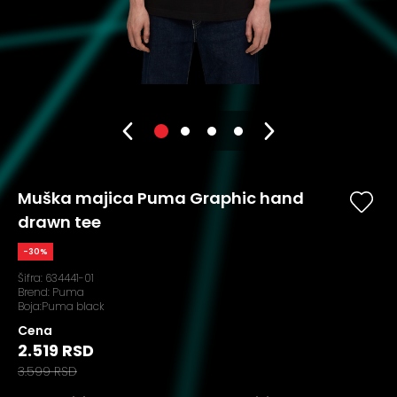
Muška majica Puma Graphic hand
drawn tee
-30%
Šifra:
634441-01
Brend:
Puma
Boja:Puma black
Cena
2.519 RSD
3.599 RSD