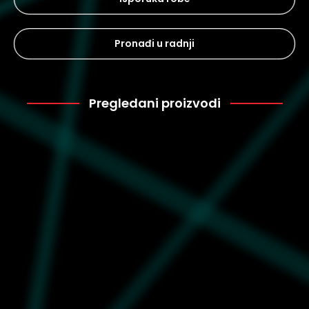
Pronađi u radnji
Pregledani proizvodi
Puma
2.519
634441-01
Muška majica Puma
Graphic hand drawn tee