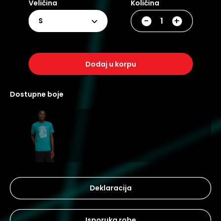
Veličina
Količina
-
+
S
dodaj u korpu
dostupne boje
Deklaracija
Isporuka robe