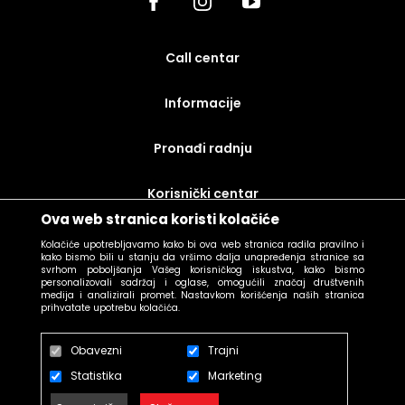
call centar
Informacije
Pronađi radnju
korisnički centar
Ova web stranica koristi kolačiće
uslovi prodaje
Kolačiće upotrebljavamo kako bi ova web stranica radila pravilno i
kako bismo bili u stanju da vršimo dalja unapređenja stranice sa
svrhom poboljšanja Vašeg korisničkog iskustva, kako bismo
personalizovali sadržaj i oglase, omogućili značaj društvenih
medija i analizirali promet. Nastavkom korišćenja naših stranica
prihvatate upotrebu kolačića.
Obavezni
Trajni
Statistika
Marketing