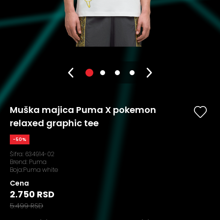
Muška majica Puma X pokemon
relaxed graphic tee
-50%
Šifra:
634914-02
Brend:
Puma
Boja:Puma white
Cena
2.750 RSD
5.499 RSD