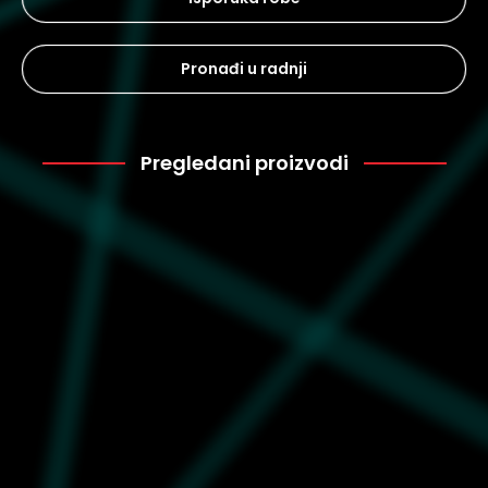
Pronađi u radnji
Pregledani proizvodi
Puma
2.750
634914-02
Muška majica Puma X
pokemon relaxed graphic
tee