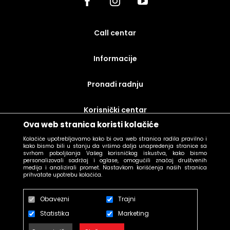
call centar
Informacije
Pronađi radnju
korisnički centar
Ova web stranica koristi kolačiće
uslovi prodaje
Kolačiće upotrebljavamo kako bi ova web stranica radila pravilno i
kako bismo bili u stanju da vršimo dalja unapređenja stranice sa
svrhom poboljšanja Vašeg korisničkog iskustva, kako bismo
personalizovali sadržaj i oglase, omogućili značaj društvenih
medija i analizirali promet. Nastavkom korišćenja naših stranica
prihvatate upotrebu kolačića.
Obavezni
Trajni
Statistika
Marketing