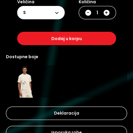
Veličina
Količina
-
+
S
dodaj u korpu
dostupne boje
Deklaracija
Isporuka robe