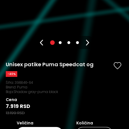
Unisex patike Puma Speedcat og
-40%
Šifra:
398846-64
Brend:
Puma
Boja:Shadow gray-puma black
Cena
7.919 RSD
13.199 RSD
Veličina
Količina