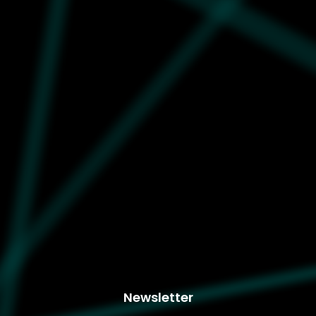
Puma
7.919
398846-64
Unisex patike Puma
Speedcat og
Newsletter