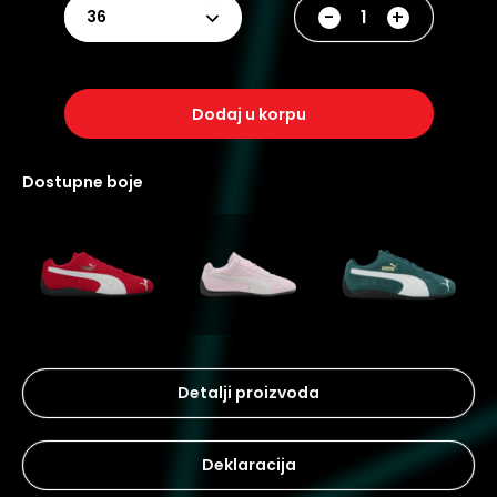
-
+
36
dodaj u korpu
dostupne boje
Detalji proizvoda
Deklaracija