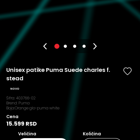
Unisex patike Puma Suede charles f.
stead
NOVO
Šifra:
403766-02
Brend:
Puma
Boja:Orange glo-puma white
Cena
15.599 RSD
Veličina
Količina