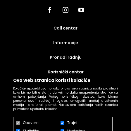
call centar
Informacije
Pronađi radnju
korisnički centar
Ova web stranica koristi kolačiće
uslovi prodaje
Kolačiće upotrebljavamo kako bi ova web stranica radila pravilno i
kako bismo bili u stanju da vršimo dalja unapređenja stranice sa
svrhom poboljšanja Vašeg korisničkog iskustva, kako bismo
personalizovali sadržaj i oglase, omogućili značaj društvenih
medija i analizirali promet. Nastavkom korišćenja naših stranica
prihvatate upotrebu kolačića.
Obavezni
Trajni
Statistika
Marketing