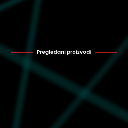
Pregledani proizvodi
Puma
15.599
403766-02
Unisex patike Puma Suede
charles f. stead