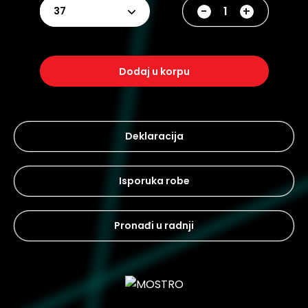
-
+
37
dodaj u korpu
Deklaracija
Isporuka robe
Pronađi u radnji