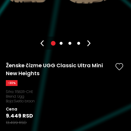
Ženske čizme UGG Classic Ultra Mini
New Heights
-30%
Šifra:
1158311-CHE
Brend:
Ugg
Boja:Svetlo braon
Cena
9.449 RSD
13.499 RSD