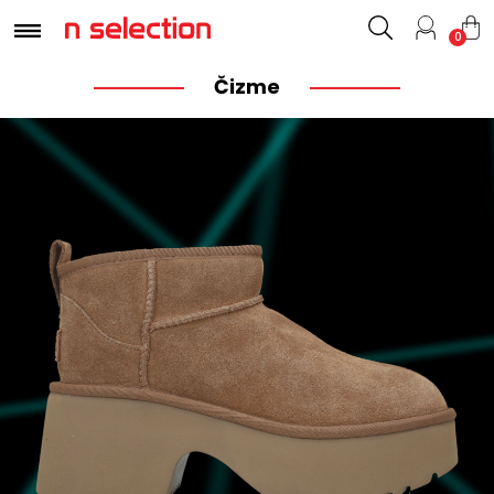
0
Čizme