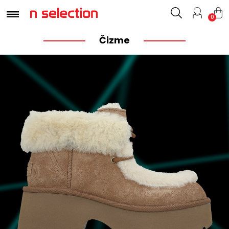
0
Čizme