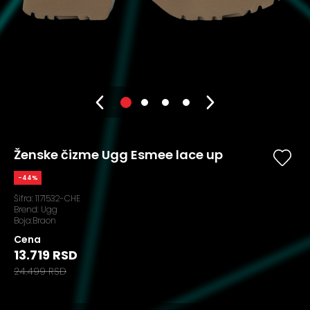
Ženske čizme Ugg Esmee lace up
-44%
Šifra:
1171532-CHE
Brend:
Ugg
Boja:Braon
Cena
13.719 RSD
24.499 RSD