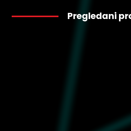
Pregledani pr
2.399
395556-03