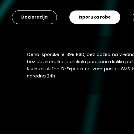
Deklaracija
Isporuka robe
Cena isporuke je 399 RSD, bez obzira na vredn
bez obzira koliko je artikala poručeno i koliko 
Kurirska služba D-Express će vam poslati SMS
naredna 24h