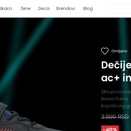
škarci
Žene
Deca
Brendovi
Blog
Omiljeno
Dečij
ac+ in
Šifra proizvo
Brend: Puma
Boja:Strong g
3.999 RSD
-40%