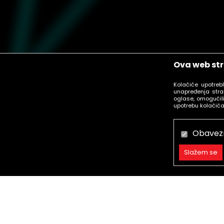
Ova web str
Kolačiće upotreb
unapređenja stra
oglase, omogućili
upotrebu kolačića
Obavez
Slažem se
Obavezni
Trajni
Statistika
call centar
Marketing