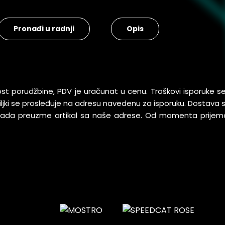
Pronađi u radnji
Opis
ost porudžbine, PDV je uračunat u cenu. Troškovi isporuke 
pošiljki se prosleđuje na adresu navedenu za isporuku. Dostav
 kada preuzme artikal sa naše adrese. Od momenta prijem