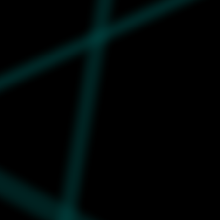
Dečije patike Puma Rs-x boys ac+ inf