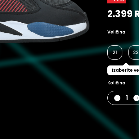
2.399 
Veličina
21
22
Izaberite ve
Količina
-