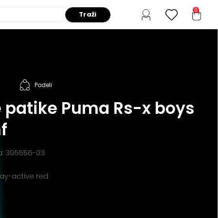
0
Traži
Podeli
e patike Puma Rs-x boys
f
da: 395556-03
ray-active red