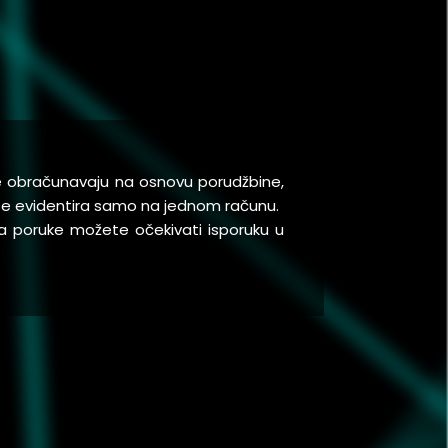
se obračunavaju na osnovu porudžbine,
a se evidentira samo na jednom računu.
a poruke možete očekivati isporuku u