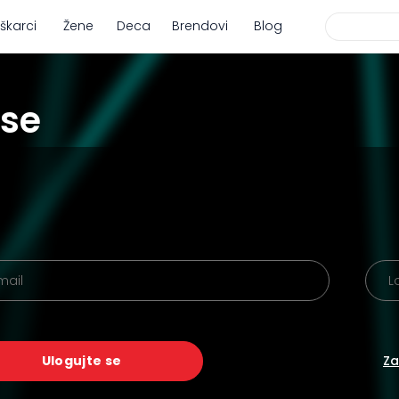
škarci
Žene
Deca
Brendovi
Blog
 se
Ulogujte se
Za