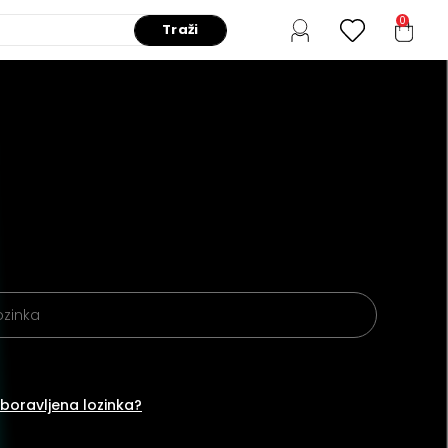
0
Traži
boravljena lozinka?