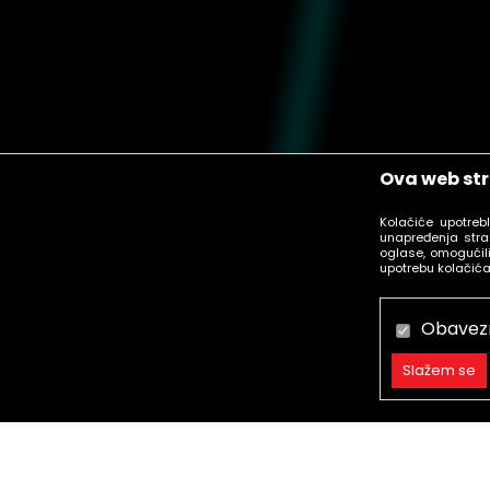
Ova web str
Kolačiće upotreb
unapređenja stra
oglase, omogućili
upotrebu kolačića
Obavez
Slažem se
Obavezni
Trajni
Statistika