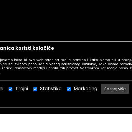
anica koristi kolačiće
Newsletter
ljavamo kako bi ova web stranica radila pravilno i kako bismo bili u stanj
nice sa svrhom poboljšanja Vašeg korisničkog iskustva, kako bismo personal
 značaj društvenih medija i analizirali promet. Nastavkom korišćenja naših s
.
ni
Trajni
Budite uvek u toku sa aktuelnim popustima
Statistika
Marketing
Saznaj više
Ovi kolačići obično imaju datum isteka daleko u budu
takvi će ostati u Vašem pretraživaču, dok ne isteknu, ili
PRIJAVI SE
ne izbrišete. Koristimo trajne kolačiće za funkcionalnos
“Ostanite prijavljeni”, što korisniku olakšava 