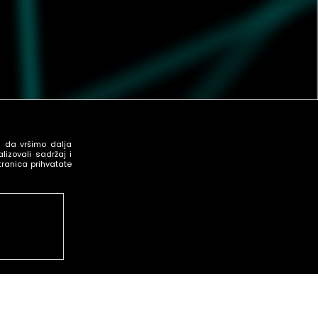
u da vršimo dalja
izovali sadržaj i
tranica prihvatate
ćnosti i kao
 dok ih ručno
ti kao što su
pristup kao