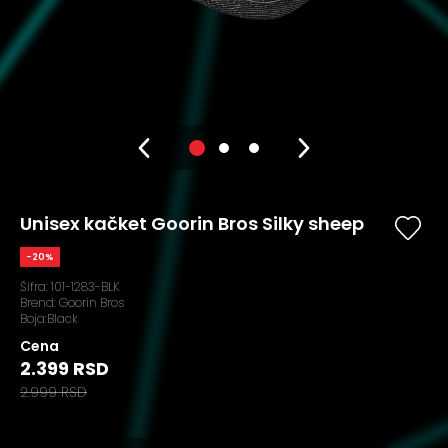
Unisex kačket Goorin Bros Silky sheep
-20%
Šifra:
101-1283-BLK
Brend:
Goorin Bros
Boja:Black
Cena
2.399 RSD
2.999 RSD