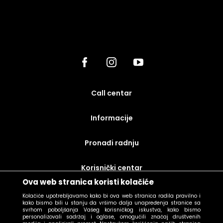
call centar
Informacije
Pronađi radnju
korisnički centar
Ova web stranica koristi kolačiće
uslovi prodaje
Kolačiće upotrebljavamo kako bi ova web stranica radila pravilno i
kako bismo bili u stanju da vršimo dalja unapređenja stranice sa
svrhom poboljšanja Vašeg korisničkog iskustva, kako bismo
personalizovali sadržaj i oglase, omogućili značaj društvenih