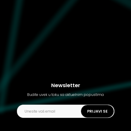
Dečije patike Puma Mayze
cheering team jr
Newsletter
Budite uvek u toku sa aktuelnim popustima
PRIJAVI SE