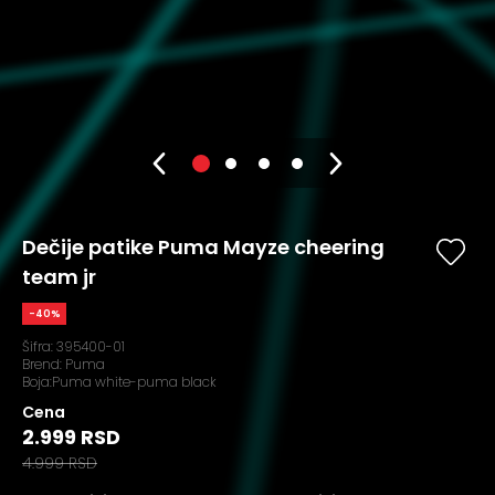
Dečije patike Puma Mayze cheering
team jr
-40%
Šifra:
395400-01
Brend:
Puma
Boja:Puma white-puma black
Cena
2.999 RSD
4.999 RSD