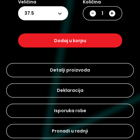
Veličina
Količina
-
+
37.5
dodaj u korpu
Detalji proizvoda
Deklaracija
Isporuka robe
Pronađi u radnji