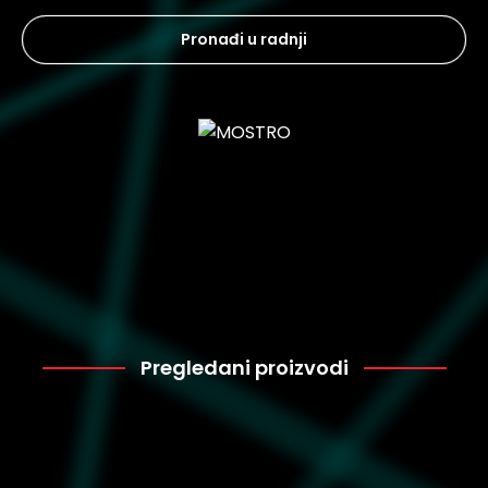
Pronađi u radnji
Pregledani proizvodi
Puma
3.599
395550-06