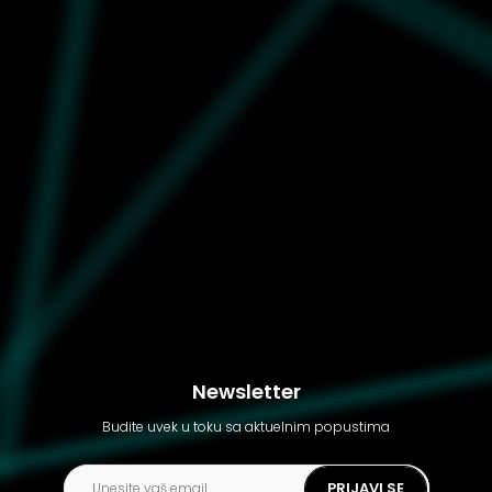
Dečije patike Puma Rs-x
efekt kids jr
Newsletter
Budite uvek u toku sa aktuelnim popustima
PRIJAVI SE