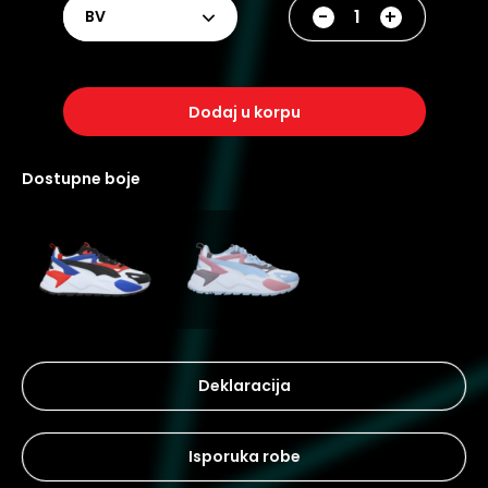
-
+
BV
dodaj u korpu
dostupne boje
Deklaracija
Isporuka robe