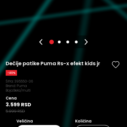
Dečije patike Puma Rs-x efekt kids jr
-40%
Šifra:
395550-06
Brend:
Puma
Boja:Bela/multi
Cena
3.599 RSD
5.999 RSD
Veličina
Količina