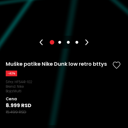
Muške patike Nike Dunk low retro bttys
-42%
Šifra:
HF5441-102
Brend:
Nike
Boja:Multi
Cena
8.999 RSD
15.499 RSD