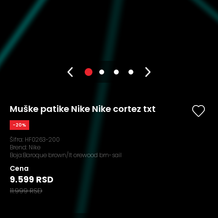
Muške patike Nike Nike cortez txt
-20%
Šifra:
HF0263-200
Brend:
Nike
Boja:Baroque brown/lt orewood brn-sail
Cena
9.599 RSD
11.999 RSD