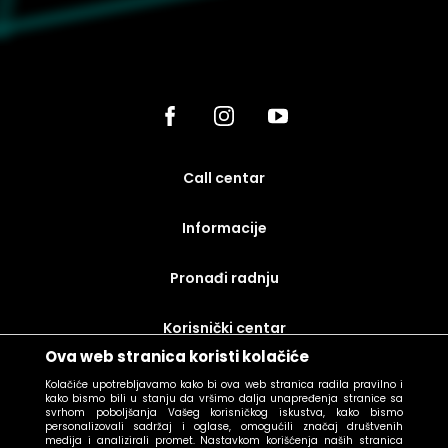
call centar
Informacije
Pronađi radnju
korisnički centar
Ova web stranica koristi kolačiće
uslovi prodaje
Kolačiće upotrebljavamo kako bi ova web stranica radila pravilno i
kako bismo bili u stanju da vršimo dalja unapređenja stranice sa
svrhom poboljšanja Vašeg korisničkog iskustva, kako bismo
personalizovali sadržaj i oglase, omogućili značaj društvenih
medija i analizirali promet. Nastavkom korišćenja naših stranica