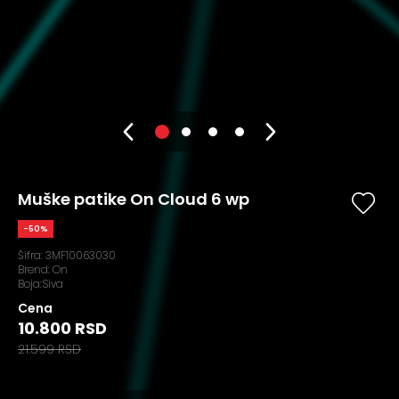
Muške patike On Cloud 6 wp
-50%
Šifra:
3MF10063030
Brend:
On
Boja:Siva
Cena
10.800 RSD
21.599 RSD