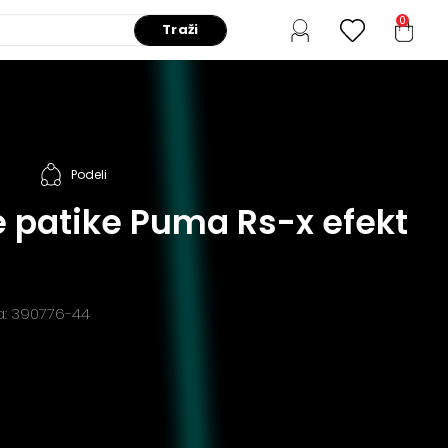
0
Traži
Podeli
 patike Puma Rs-x efekt
da: 390776-44