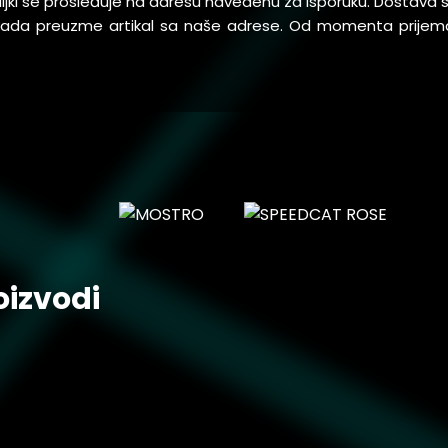
pošiljki se prosleđuje na adresu navedenu za isporuku. Dostav
 kada preuzme artikal sa naše adrese. Od momenta prijem
oizvodi