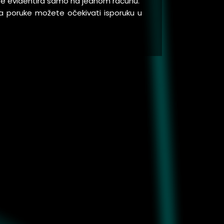
a se evidentira samo na jednom računu.
a poruke možete očekivati isporuku u