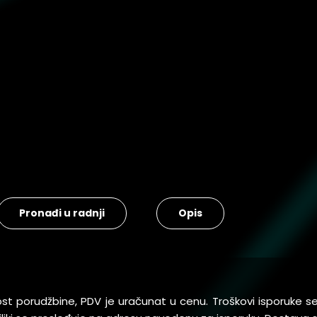
Pronađi u radnji
Opis
ost porudžbine, PDV je uračunat u cenu. Troškovi isporuke 