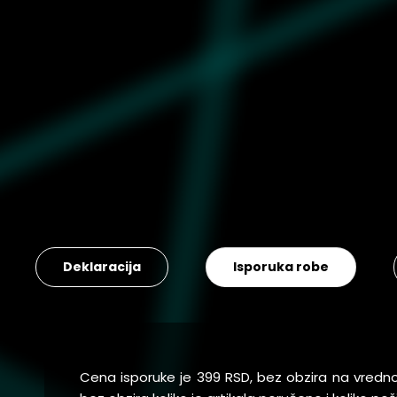
Deklaracija
Isporuka robe
Cena isporuke je 399 RSD, bez obzira na vredn