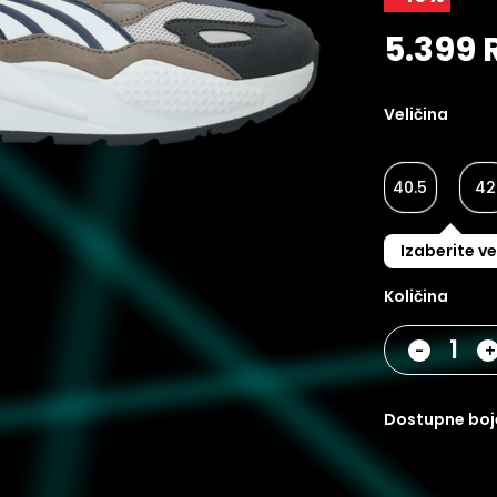
5.399 
Veličina
40.5
42
Izaberite ve
Količina
-
dostupne boj