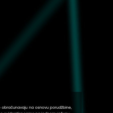
se obračunavaju na osnovu porudžbine,