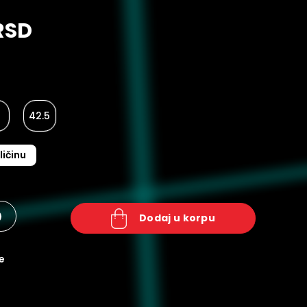
RSD
42.5
ličinu
+
dodaj u korpu
e