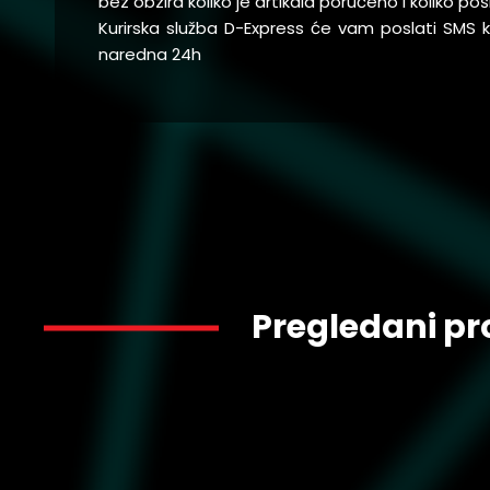
bez obzira koliko je artikala poručeno i koliko 
Kurirska služba D-Express će vam poslati SMS
naredna 24h
Pregledani pr
5.399
390776-44