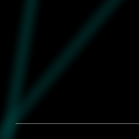
Muške patike Puma Rs-x efekt prm