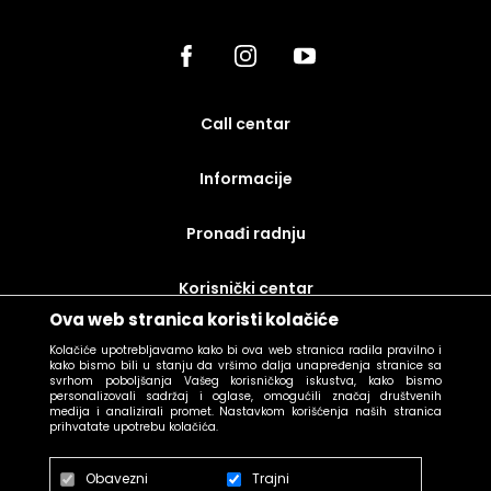
call centar
Informacije
Pronađi radnju
korisnički centar
Ova web stranica koristi kolačiće
uslovi prodaje
Kolačiće upotrebljavamo kako bi ova web stranica radila pravilno i
kako bismo bili u stanju da vršimo dalja unapređenja stranice sa
svrhom poboljšanja Vašeg korisničkog iskustva, kako bismo
personalizovali sadržaj i oglase, omogućili značaj društvenih
medija i analizirali promet. Nastavkom korišćenja naših stranica
prihvatate upotrebu kolačića.
Obavezni
Trajni