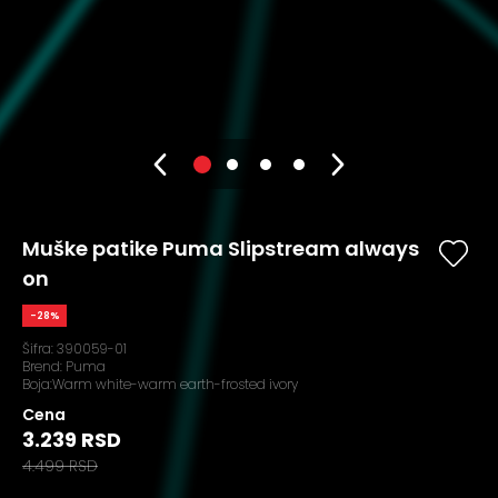
Muške patike Puma Slipstream always
on
-28%
Šifra:
390059-01
Brend:
Puma
Boja:Warm white-warm earth-frosted ivory
Cena
3.239 RSD
4.499 RSD