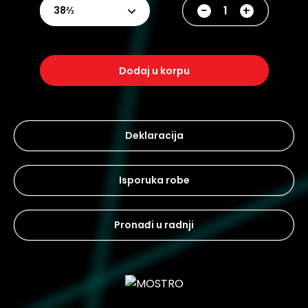
-
+
38⅔
dodaj u korpu
Deklaracija
Isporuka robe
Pronađi u radnji