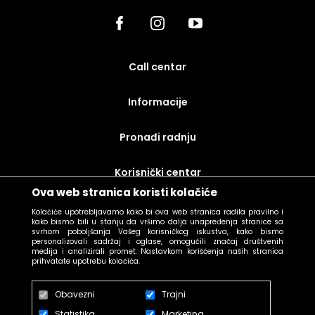
call centar
Informacije
Pronađi radnju
korisnički centar
Ova web stranica koristi kolačiće
uslovi prodaje
Kolačiće upotrebljavamo kako bi ova web stranica radila pravilno i
kako bismo bili u stanju da vršimo dalja unapređenja stranice sa
svrhom poboljšanja Vašeg korisničkog iskustva, kako bismo
personalizovali sadržaj i oglase, omogućili značaj društvenih
medija i analizirali promet. Nastavkom korišćenja naših stranica
prihvatate upotrebu kolačića.
Obavezni
Trajni
Statistika
Marketing