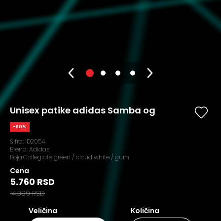
Unisex patike adidas Samba og
-60%
Šifra:
ID2054
Brend:
Adidas
Boja:Collegiate green / cloud white / gum
Cena
5.760 RSD
14.399 RSD
Veličina
Količina