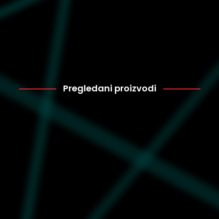
Pregledani proizvodi
Adidas
5.760
ID2054
Unisex patike adidas
Samba og