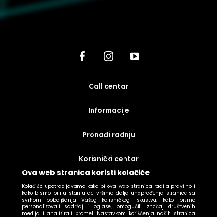
call centar
Informacije
Pronađi radnju
korisnički centar
Ova web stranica koristi kolačiće
uslovi prodaje
Kolačiće upotrebljavamo kako bi ova web stranica radila pravilno i
kako bismo bili u stanju da vršimo dalja unapređenja stranice sa
svrhom poboljšanja Vašeg korisničkog iskustva, kako bismo
personalizovali sadržaj i oglase, omogućili značaj društvenih
medija i analizirali promet. Nastavkom korišćenja naših stranica