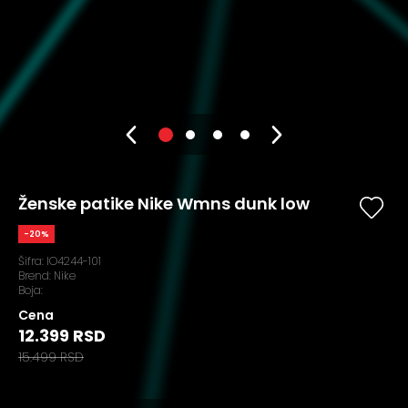
Ženske patike Nike Wmns dunk low
-20%
Šifra:
IO4244-101
Brend:
Nike
Boja:
Cena
12.399 RSD
15.499 RSD