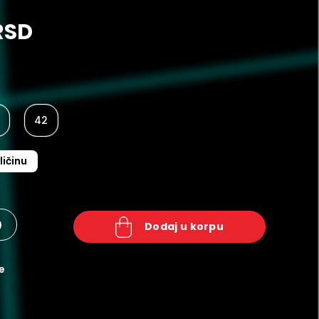
RSD
42
ličinu
+
dodaj u korpu
e