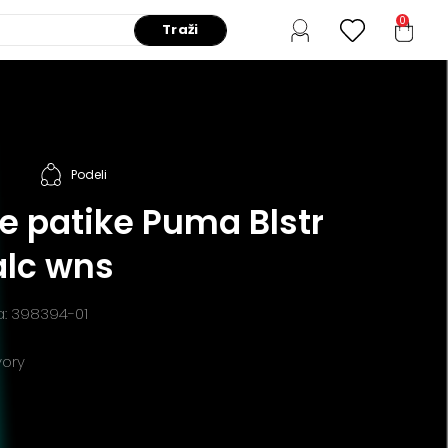
0
Traži
Podeli
e patike Puma Blstr
alc wns
da: 398394-01
vory