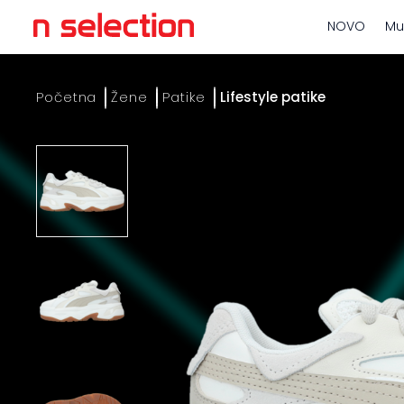
NOVO
Mu
Početna
Žene
Patike
Lifestyle patike