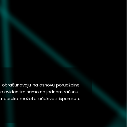
se obračunavaju na osnovu porudžbine,
a se evidentira samo na jednom računu.
a poruke možete očekivati isporuku u