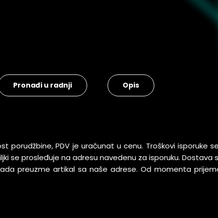
Pronađi u radnji
Opis
ost porudžbine, PDV je uračunat u cenu. Troškovi isporuke 
pošiljki se prosleđuje na adresu navedenu za isporuku. Dostav
 kada preuzme artikal sa naše adrese. Od momenta prijem