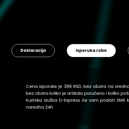
Deklaracija
Isporuka robe
Cena isporuke je 399 RSD, bez obzira na vredn
bez obzira koliko je artikala poručeno i koliko 
Kurirska služba D-Express će vam poslati SMS
naredna 24h