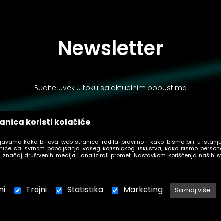
Newsletter
Budite uvek u toku sa aktuelnim popustima
anica koristi kolačiće
ljavamo kako bi ova web stranica radila pravilno i kako bismo bili u stanj
PRIJAVI SE
nice sa svrhom poboljšanja Vašeg korisničkog iskustva, kako bismo personal
 značaj društvenih medija i analizirali promet. Nastavkom korišćenja naših s
.
ni
Trajni
Statistika
Marketing
Saznaj više