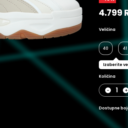
4.799 
Veličina
40
41
Izaberite ve
Količina
-
dostupne boj