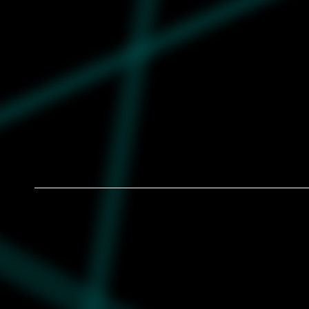
Ženske patike Puma Blstr surrealc wns