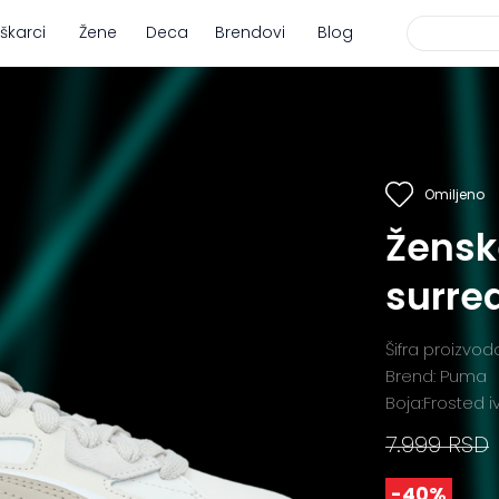
škarci
Žene
Deca
Brendovi
Blog
Omiljeno
Žensk
surre
Šifra proizvo
Brend: Puma
Boja:Frosted i
7.999 RSD
-40%