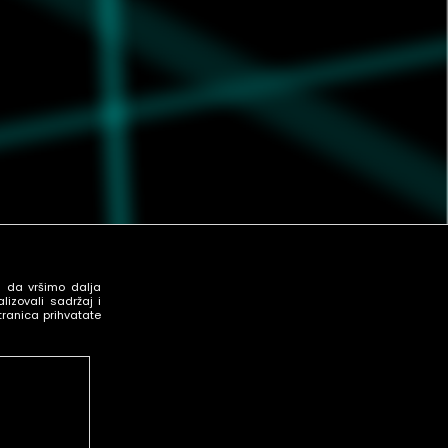
u da vršimo dalja
izovali sadržaj i
tranica prihvatate