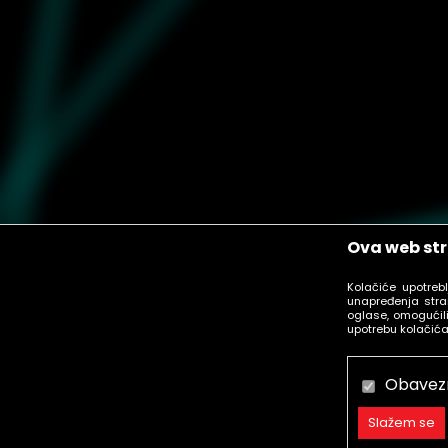
Ova web str
Kolačiće upotreb
unapređenja stra
oglase, omogućili
upotrebu kolačića
Obavez
Slažem se