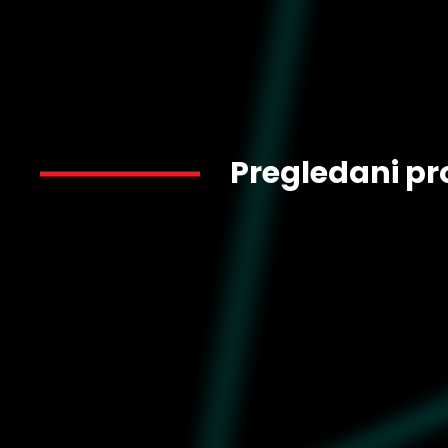
Pregledani pr
4.799
398394-01