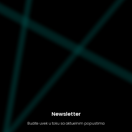
JCSCT126407-381
Ženska majica Juicy
Football polo
Newsletter
Budite uvek u toku sa aktuelnim popustima