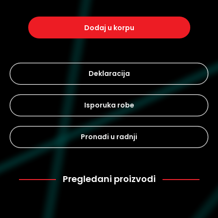
dodaj u korpu
Deklaracija
Isporuka robe
Pronađi u radnji
Pregledani proizvodi
Juicy
8.499
Couture