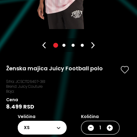
Ženska majica Juicy Football polo
Šifra:
JCSCT126407-381
Brend:
Juicy Couture
Boja:
Cena
8.499 RSD
Veličina
Količina
-
+
XS