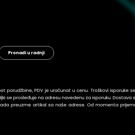
Pronađi u radnji
ost porudžbine, PDV je uračunat u cenu. Troškovi isporuke 
pošiljki se prosleđuje na adresu navedenu za isporuku. Dostav
 kada preuzme artikal sa naše adrese. Od momenta prijem