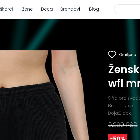
škarci
Žene
Deca
Brendovi
Blog
Omiljeno
Ženski
wfl mr
Šifra proizvod
Brend: Nike
Boja:Black
5.299 RSD
-50%