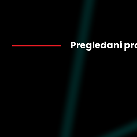
Pregledani pr
2.650
HJ3842-011