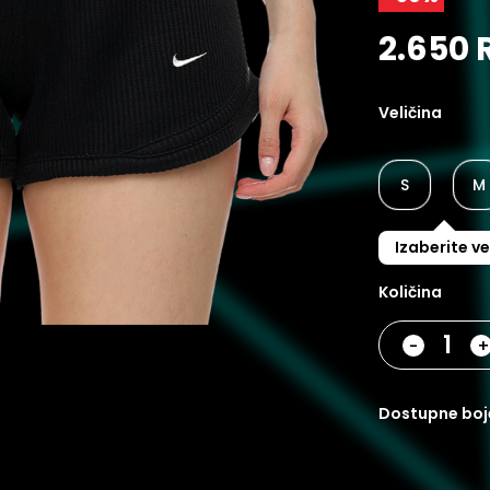
2.650 
Veličina
S
M
Izaberite ve
Količina
-
dostupne boj