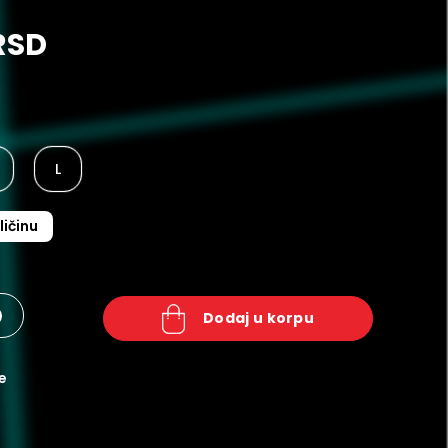
RSD
L
ličinu
+
dodaj u korpu
e