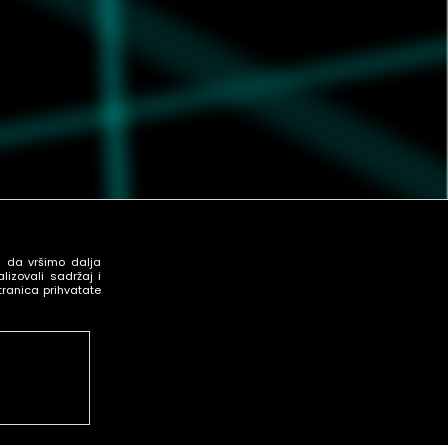
u da vršimo dalja
izovali sadržaj i
tranica prihvatate