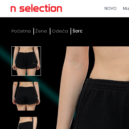
NOVO
Mu
Početna
Žene
Odeća
Šorc