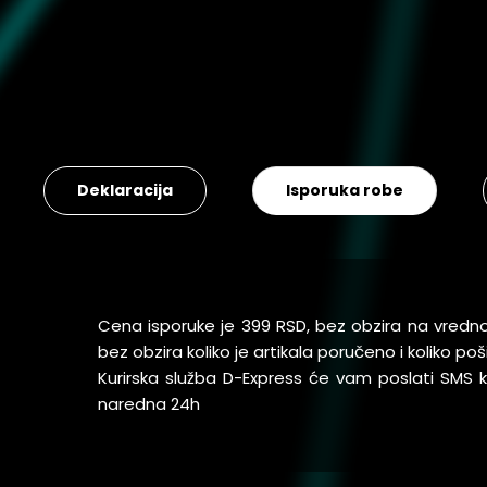
Deklaracija
Isporuka robe
Cena isporuke je 399 RSD, bez obzira na vredn
bez obzira koliko je artikala poručeno i koliko 
Kurirska služba D-Express će vam poslati SMS
naredna 24h