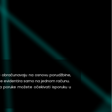
se obračunavaju na osnovu porudžbine,
a se evidentira samo na jednom računu.
a poruke možete očekivati isporuku u