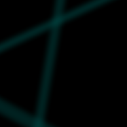
Ženski šorc Nike w nsw nk chll wfl mr 3
short