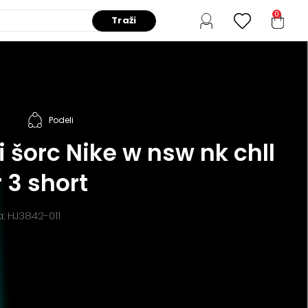
0
Traži
Podeli
 šorc Nike w nsw nk chll
 3 short
a: HJ3842-011