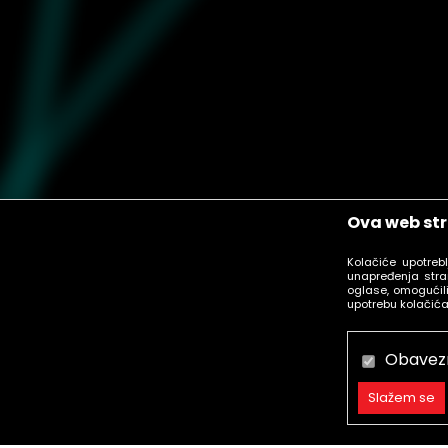
Ova web str
Kolačiće upotreb
unapređenja stra
oglase, omogućili
upotrebu kolačića
Obavez
Slažem se
Obavezni