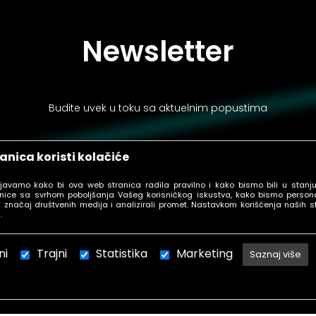
Newsletter
Budite uvek u toku sa aktuelnim popustima
anica koristi kolačiće
ljavamo kako bi ova web stranica radila pravilno i kako bismo bili u stanj
PRIJAVI SE
nice sa svrhom poboljšanja Vašeg korisničkog iskustva, kako bismo personal
 značaj društvenih medija i analizirali promet. Nastavkom korišćenja naših s
.
ni
Trajni
Statistika
Marketing
Saznaj više