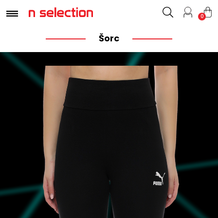
0
Šorc