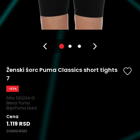
Ženski šorc Puma Classics short tights
7
-63%
Šifra:
530234-01
Brend:
Puma
Boja:Puma black
Cena
1.119 RSD
2.999 RSD