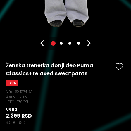
Ženska trenerka donji deo Puma
Classics+ relaxed sweatpants
-40%
Šifra:
624274-63
Brend:
Puma
Boja:Gray fog
Cena
2.399 RSD
3.999 RSD