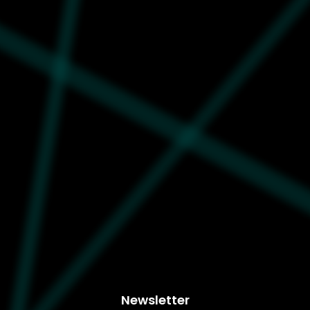
Palladium
12.999
99532-008
Ženske cipele Palladium
Pallasquad zip tx
Newsletter