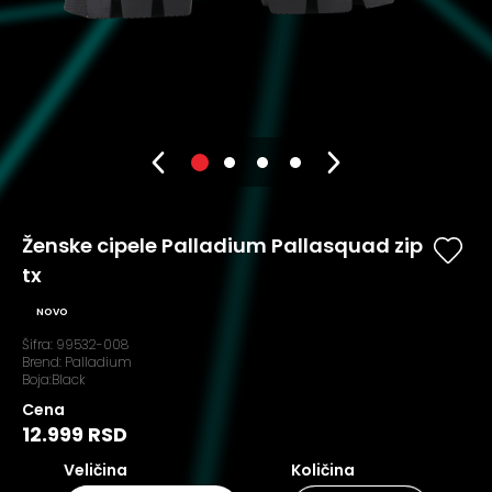
Ženske cipele Palladium Pallasquad zip
tx
NOVO
Šifra:
99532-008
Brend:
Palladium
Boja:Black
Cena
12.999 RSD
Veličina
Količina