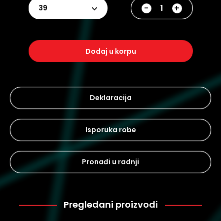
-
+
39
dodaj u korpu
Deklaracija
Isporuka robe
Pronađi u radnji
Pregledani proizvodi